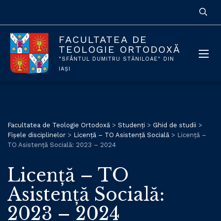
FACULTATEA DE
TEOLOGIE ORTODOXĂ
"SFÂNTUL DUMITRU STĂNILOAE" DIN
IAȘI
Facultatea de Teologie Ortodoxă
>
Studenți
>
Ghid de studii
>
Fișele disciplinelor
>
Licență – TO Asistență Socială
>
Licență –
TO Asistență Socială: 2023 – 2024
Licență – TO
Asistență Socială:
2023 – 2024