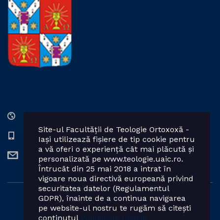
Str. Lozonschi Iordache nr. 9, Iaşi, 700066, România
Site-ul Facultății de Teologie Ortoxoxă -
0232 201328; 0232 201102 int. 2424, 2423, 2425
Iași utilizează fișiere de tip cookie pentru
a vă oferi o experiență cât mai plăcută și
teologie.ortodoxa@uaic.ro
personalizată pe www.teologie.uaic.ro.
Întrucât din 25 mai 2018 a intrat în
vigoare noua directivă europeană privind
securitatea datelor (Regulamentul
GDPR), înainte de a continua navigarea
Powered by: Facultatea de Teologie Ortodoxă - Iași
pe website-ul nostru te rugăm să citești
conținutul
Politicii de Cookie.