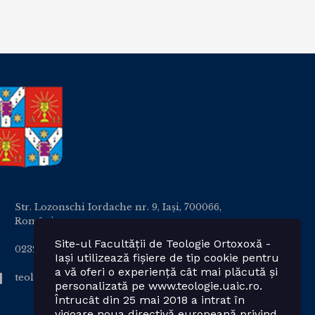
Str. Lozonschi Iordache nr. 9, Iaşi, 700066,
România
Site-ul Facultății de Teologie Ortoxoxă -
0232 201328; 0232 201102 int. 2424, 2423, 2425
Iași utilizează fișiere de tip cookie pentru
a vă oferi o experiență cât mai plăcută și
teologie.ortodoxa@uaic.ro
personalizată pe www.teologie.uaic.ro.
Întrucât din 25 mai 2018 a intrat în
vigoare noua directivă europeană privind