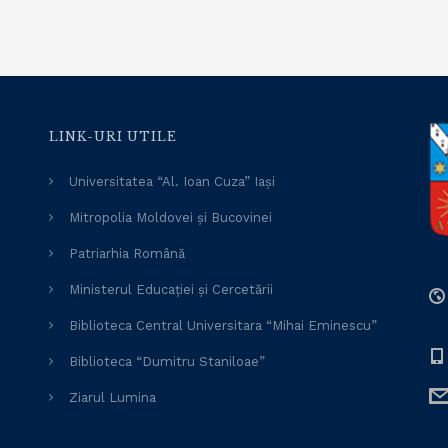
LINK-URI UTILE
Universitatea “Al. Ioan Cuza” Iași
Mitropolia Moldovei și Bucovinei
Patriarhia Română
Ministerul Educației și Cercetării
Biblioteca Central Universitara “Mihai Eminescu”
Biblioteca “Dumitru Staniloae”
Ziarul Lumina