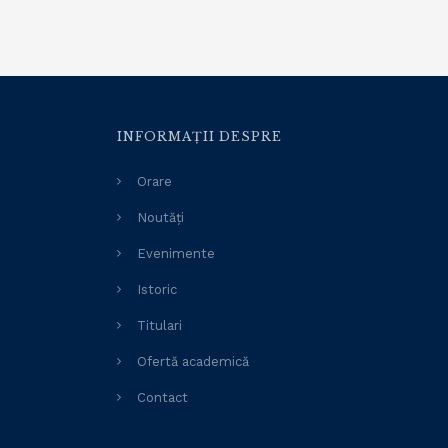
INFORMAȚII DESPRE
Orare
Noutăți
Evenimente
Istoric
Titulari
Ofertă academică
Contact