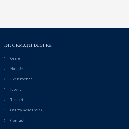
INFORMAȚII DESPRE
Orare
Noutăți
Evenimente
Istoric
Titulari
Ofertă academică
Contact