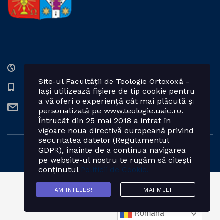
Str. Lozonschi Iordache nr. 9, Iaşi, 700066, România
Site-ul Facultății de Teologie Ortoxoxă -
0232 201328; 0232 201102 int. 2424, 2423, 2425
Iași utilizează fișiere de tip cookie pentru
a vă oferi o experiență cât mai plăcută și
teologie.ortodoxa@uaic.ro
personalizată pe www.teologie.uaic.ro.
Întrucât din 25 mai 2018 a intrat în
vigoare noua directivă europeană privind
securitatea datelor (Regulamentul
GDPR), înainte de a continua navigarea
Powered by: Facultatea de Teologie Ortodoxă - Iași
pe website-ul nostru te rugăm să citești
conținutul
Politicii de Cookie.
AM INTELES!
MAI MULT
Română