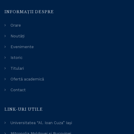
INFORMAȚII DESPRE
Orare
Noutăți
Evenimente
Istoric
Titulari
Ofertă academică
Contact
LINK-URI UTILE
Universitatea “Al. Ioan Cuza” Iași
Mitropolia Moldovei și Bucovinei