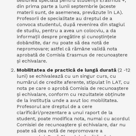
sesiunea specială pentru studenții Erasmus +,
din prima parte a lunii septembrie (aceste
materii sunt, de asemenea, prevăzute în LA).
Profesorii de specialitate au dreptul de a
convoca studentul, după revenirea din stagiul
de studiu, pentru a avea un colocviu, a da
informații despre pregătire și cunoștințele
dobândite, dar nu poate să dea notă de
nepromovare; astfel că rămâne validă nota
aprobată de Comisia Erasmus de recunoaștere
și echivalare.
Mobilitatea de practică de lungă durată
(2 -12
luni) se echivalează cu un singur curs, cu
numărul de credite aferente, stipulat în LAT, cu
nota pe care o aprobă Comisia de recunoaștere
și echivalare, conform cu rezultatele obținute
de la instituția unde a avut loc mobilitatea.
Profesorul are dreptul de a cere
clarificări/prezentare a unui raport de la
student, poate modifica nota, numai cu acordul
Comisiei de recunoaștere și echivalare, dar nu
poate să dea notă de nepromovare a