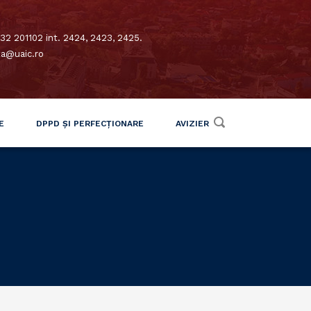
32 201102 int. 2424, 2423, 2425.
xa@uaic.ro
E
DPPD ȘI PERFECȚIONARE
AVIZIER