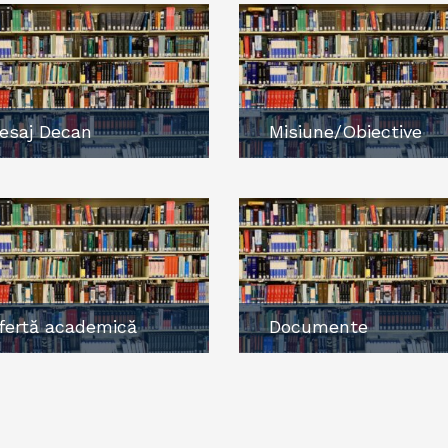
esaj Decan
Misiune/Obiective
fertă academică
Documente