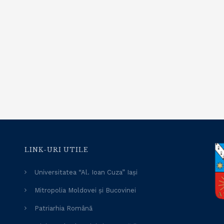
LINK-URI UTILE
Universitatea “Al. Ioan Cuza” Iași
Mitropolia Moldovei și Bucovinei
Patriarhia Română