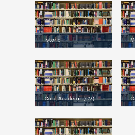
Istoric
M
Corp Academic(CV)
O