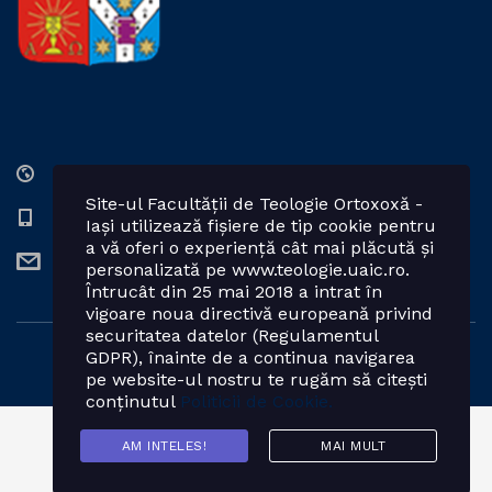
Str. Lozonschi Iordache nr. 9, Iaşi, 700066, România
Site-ul Facultății de Teologie Ortoxoxă -
0232 201328; 0232 201102 int. 2424, 2423, 2425
Iași utilizează fișiere de tip cookie pentru
a vă oferi o experiență cât mai plăcută și
teologie.ortodoxa@uaic.ro
personalizată pe www.teologie.uaic.ro.
Întrucât din 25 mai 2018 a intrat în
vigoare noua directivă europeană privind
securitatea datelor (Regulamentul
GDPR), înainte de a continua navigarea
Powered by: Facultatea de Teologie Ortodoxă - Iași
pe website-ul nostru te rugăm să citești
conținutul
Politicii de Cookie.
AM INTELES!
MAI MULT