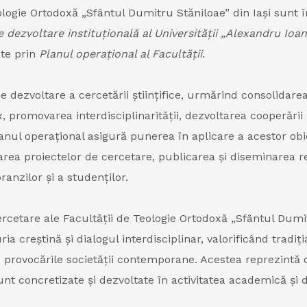
ologie Ortodoxă „Sfântul Dumitru Stăniloae” din Iași sunt î
e dezvoltare instituțională al Universității „Alexandru Io
ete prin
Planul operațional al Facultății
.
e dezvoltare a cercetării științifice, urmărind consolidarea
, promovarea interdisciplinarității, dezvoltarea cooperării
Planul operațional asigură punerea în aplicare a acestor ob
oltarea proiectelor de cercetare, publicarea și diseminarea 
ranzilor și a studenților.
 cercetare ale Facultății de Teologie Ortodoxă „Sfântul Du
a creștină și dialogul interdisciplinar, valorificând tradiți
e cu provocările societății contemporane. Acestea reprezintă 
unt concretizate și dezvoltate în activitatea academică și 