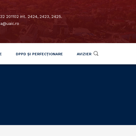
32 201102 int. 2424, 2423, 2425.
xa@uaic.ro
E
DPPD ȘI PERFECȚIONARE
AVIZIER