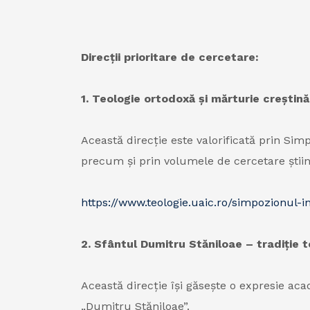
Direcții prioritare de cercetare:
1. Teologie ortodoxă și mărturie creștină 
Această direcţie este valorificată prin Sim
precum şi prin volumele de cercetare ştiin
https://www.teologie.uaic.ro/simpozionul-in
2. Sfântul Dumitru Stăniloae – tradiție 
Această direcţie îşi găseşte o expresie ac
„Dumitru Stăniloae”.