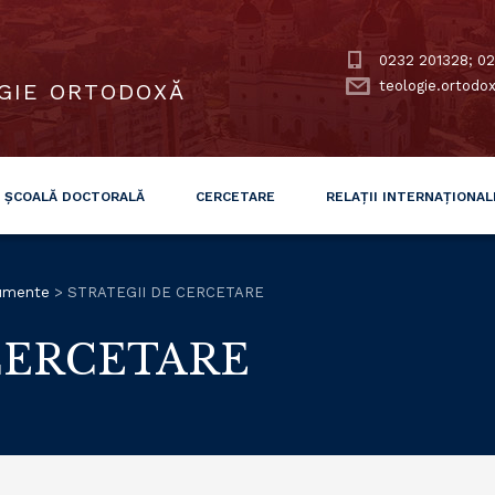
0232 201328; 02
teologie.ortodo
GIE ORTODOXĂ
ȘCOALĂ DOCTORALĂ
CERCETARE
RELAȚII INTERNAȚIONAL
umente
>
STRATEGII DE CERCETARE
CERCETARE