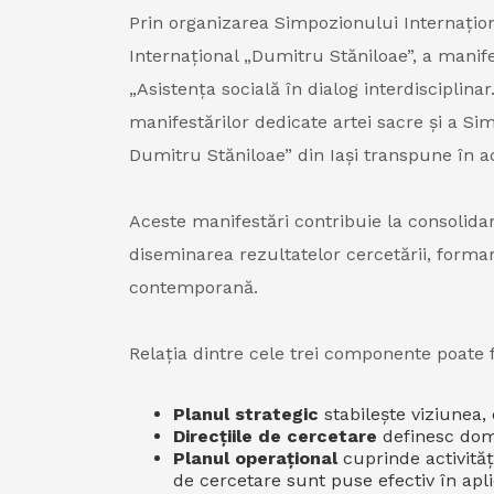
Prin organizarea Simpozionului Internaționa
Internațional „Dumitru Stăniloae”, a manifes
„Asistența socială în dialog interdisciplin
manifestărilor dedicate artei sacre și a S
Dumitru Stăniloae” din Iași transpune în act
Aceste manifestări contribuie la consolidare
diseminarea rezultatelor cercetării, formare
contemporană.
Relația dintre cele trei componente poate fi
Planul strategic
stabilește viziunea, o
Direcțiile de cercetare
definesc dome
Planul operațional
cuprinde activități
de cercetare sunt puse efectiv în apli