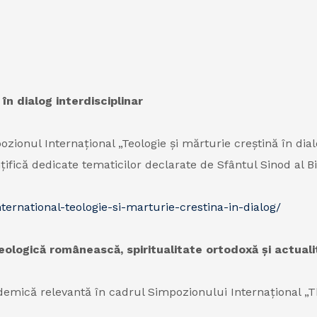
în dialog interdisciplinar
pozionul Internațional „Teologie și mărturie creștină în di
ţifică dedicate tematicilor declarate de Sfântul Sinod al B
ternational-teologie-si-marturie-crestina-in-dialog/
teologică românească, spiritualitate ortodoxă și actual
ademică relevantă în cadrul Simpozionului Internațional „T