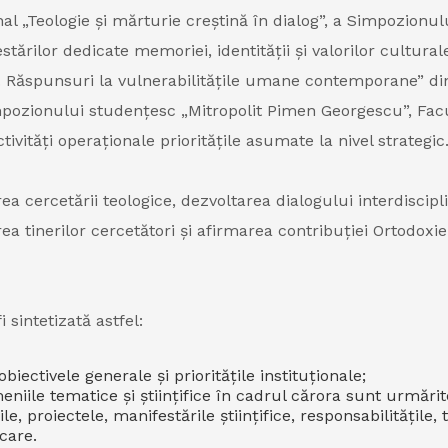
l „Teologie și mărturie creștină în dialog”, a Simpozionul
tărilor dedicate memoriei, identității și valorilor cultura
ar. Răspunsuri la vulnerabilitățile umane contemporane” di
impozionului studențesc „Mitropolit Pimen Georgescu”, Fac
ivități operaționale prioritățile asumate la nivel strategic
a cercetării teologice, dezvoltarea dialogului interdiscipli
a tinerilor cercetători și afirmarea contribuției Ortodoxiei 
 sintetizată astfel:
biectivele generale și prioritățile instituționale;
niile tematice și științifice în cadrul cărora sunt urmărit
le, proiectele, manifestările științifice, responsabilitățile,
care.