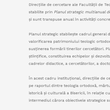
Direcțiile de cercetare ale Facultății de Te
stabilite prin
Planul strategic multianual d
și sunt transpuse anual în activități concr
Planul strategic stabilește cadrul general d
valorificarea patrimoniului teologic ortodox
susținerea formării tinerilor cercetători. 
științifice, constituirea echipelor și dezv
cadrelor didactice, a cercetătorilor, a docto
În acest cadru instituțional, direcțiile de
pe raportul dintre teologia ortodoxă, mărturi
istorică și culturală a Bisericii, în relați
intermediul cărora obiectivele strategice s