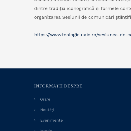
dintre tradiția iconografică și formele con
organizarea Sesiunii de comunicări științi
https://www.teologie.uaic.ro/sesiunea-de-
INFORMAȚII DESPRE
Orare
Noutăți
Evenimente
Istoric