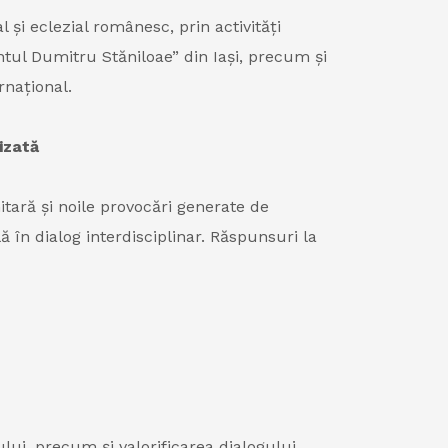
l și eclezial românesc, prin activități
tul Dumitru Stăniloae” din Iași, precum și
rnațional.
izată
itară și noile provocări generate de
ă în dialog interdisciplinar. Răspunsuri la
ului, precum și valorificarea dialogului