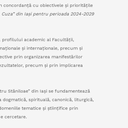
n concordanță cu obiectivele și prioritățile
an Cuza” din Iași pentru perioada 2024-2029
 profilului academic al Facultății,
 naționale și internaționale, precum și
iective prin organizarea manifestărilor
rezultatelor, precum și prin implicarea
mitru Stăniloae” din Iași se fundamentează
a dogmatică, spirituală, canonică, liturgică,
domeniile tematice și științifice prin
de cercetare.