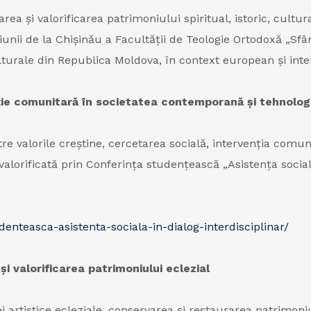
ea și valorificarea patrimoniului spiritual, istoric, cultura
nii de la Chișinău a Facultății de Teologie Ortodoxă „Sfân
lturale din Republica Moldova, în context european și inte
enție comunitară în societatea contemporană și tehnolog
tre valorile creștine, cercetarea socială, intervenția comun
 valorificată prin Conferința studențească „Asistența social
denteasca-asistenta-sociala-in-dialog-interdisciplinar/
i valorificarea patrimoniului eclezial
i artistice ecleziale, conservarea și restaurarea patrimoni