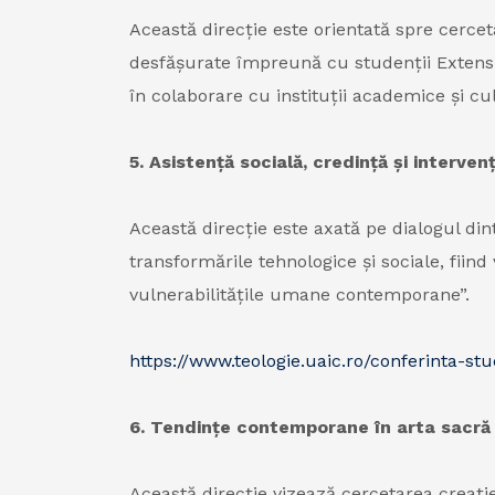
Această direcție este orientată spre cercetar
desfășurate împreună cu studenții Extensiu
în colaborare cu instituții academice și cu
5. Asistență socială, credință și interv
Această direcție este axată pe dialogul din
transformările tehnologice și sociale, fiind
vulnerabilitățile umane contemporane”.
https://www.teologie.uaic.ro/conferinta-stu
6. Tendințe contemporane în arta sacră ș
Această direcție vizează cercetarea creație