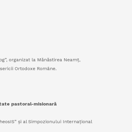
alog”, organizat la Mănăstirea Neamț,
isericii Ortodoxe Române.
itate pastoral-misionară
heosIS” și al Simpozionului Internaţional