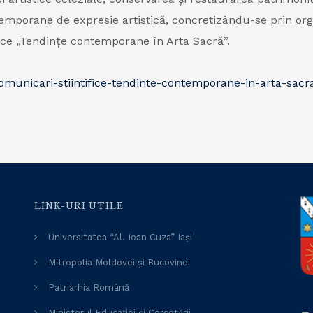
temporane de expresie artistică, concretizându-se prin org
fice „Tendințe contemporane în Arta Sacră”.
comunicari-stiintifice-tendinte-contemporane-in-arta-sacr
LINK-URI UTILE
Universitatea “Al. Ioan Cuza” Iași
Mitropolia Moldovei și Bucovinei
Patriarhia Română
Ministerul Educației și Cercetării