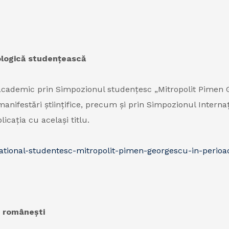
eologică studențească
academic prin Simpozionul studențesc „Mitropolit Pimen Ge
manifestări științifice, precum și prin Simpozionul Interna
licația cu același titlu.
national-studentesc-mitropolit-pimen-georgescu-in-perio
e românești