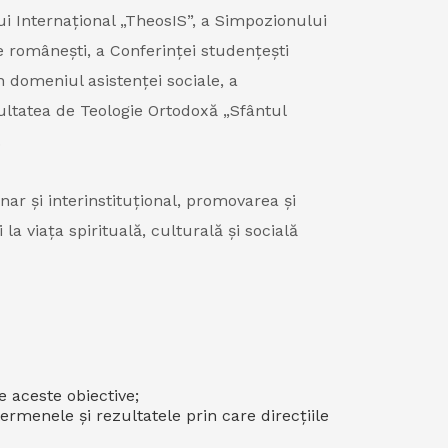
ui Internațional „TheosIS”, a Simpozionului
le românești, a Conferinței studențești
n domeniul asistenței sociale, a
ultatea de Teologie Ortodoxă „Sfântul
.
nar și interinstituțional, promovarea și
la viața spirituală, culturală și socială
e aceste obiective;
 termenele și rezultatele prin care direcțiile