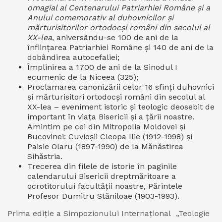
omagial al Centenarului Patriarhiei Române și a
Anului comemorativ al duhovnicilor și
mărturisitorilor ortodocși români din secolul al
XX-lea
, aniversându-se 100 de ani de la
înființarea Patriarhiei Române și 140 de ani de la
dobândirea autocefaliei;
Împlinirea a 1700 de ani de la Sinodul I
ecumenic de la Niceea (325);
Proclamarea canonizării celor 16 sfinți duhovnici
și mărturisitori ortodocși români din secolul al
XX-lea – eveniment istoric și teologic deosebit de
important în viața Bisericii și a țării noastre.
Amintim pe cei din Mitropolia Moldovei și
Bucovinei: Cuvioșii Cleopa Ilie (1912-1998) și
Paisie Olaru (1897-1990) de la Mănăstirea
Sihăstria.
Trecerea din filele de istorie în paginile
calendarului Bisericii dreptmăritoare a
ocrotitorului facultății noastre, Părintele
Profesor Dumitru Stăniloae (1903-1993).
Prima ediție a Simpozionului Internațional „Teologie