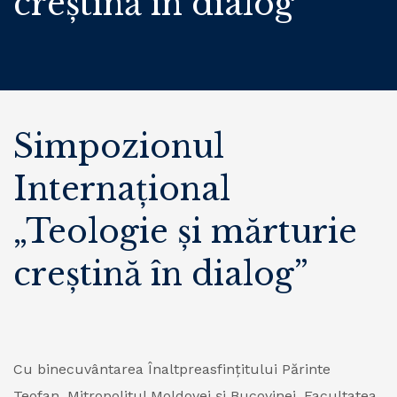
creștină în dialog”
Simpozionul
Internațional
„Teologie și mărturie
creștină în dialog”
Cu binecuvântarea Înaltpreasfinţitului Părinte
Teofan, Mitropolitul Moldovei și Bucovinei, Facultatea