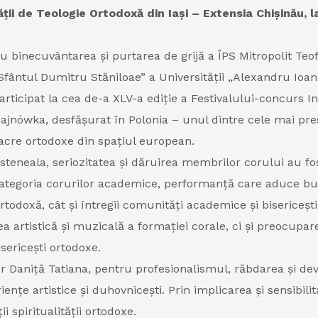
ții de Teologie Ortodoxă din Iași – Extensia Chișinău, l
u binecuvântarea și purtarea de grijă a ÎPS Mitropolit Teo
Sfântul Dumitru Stăniloae” a Universității „Alexandru Ioan
articipat la cea de-a XLV-a ediție a Festivalului-concurs I
ajnówka, desfășurat în Polonia – unul dintre cele mai pre
acre ortodoxe din spațiul european.
steneala, seriozitatea și dăruirea membrilor corului au fo
ategoria corurilor academice, performanță care aduce bucu
rtodoxă, cât și întregii comunități academice și bisericeșt
 artistică și muzicală a formației corale, ci și preocupar
sericești ortodoxe.
 Daniță Tatiana, pentru profesionalismul, răbdarea și dev
nțe artistice și duhovnicești. Prin implicarea și sensibilit
 spiritualității ortodoxe.