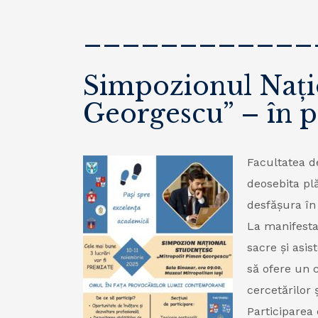
____________
Simpozionul Nați
Georgescu” – în p
Facultatea d
deosebita pl
desfășura în
La manifestar
sacre și asis
să ofere un c
cercetărilor
Participarea 