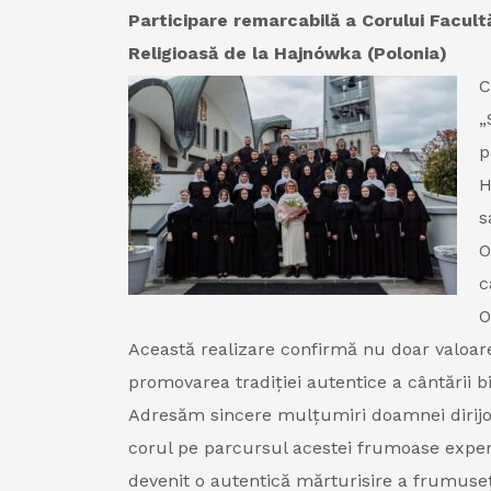
Participare remarcabilă a Corului Facultă
Religioasă de la Hajnówka (Polonia)
C
„
p
H
s
O
c
O
Această realizare confirmă nu doar valoarea
promovarea tradiției autentice a cântării bi
Adresăm sincere mulțumiri doamnei dirijor
corul pe parcursul acestei frumoase experie
devenit o autentică mărturisire a frumuseții