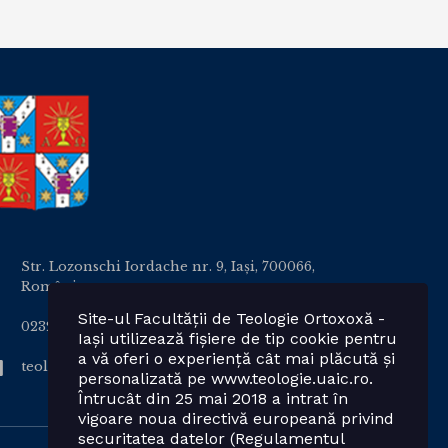
Str. Lozonschi Iordache nr. 9, Iaşi, 700066,
România
Site-ul Facultății de Teologie Ortoxoxă -
0232 201328; 0232 201102 int. 2424, 2423, 2425
Iași utilizează fișiere de tip cookie pentru
a vă oferi o experiență cât mai plăcută și
teologie.ortodoxa@uaic.ro
personalizată pe www.teologie.uaic.ro.
Întrucât din 25 mai 2018 a intrat în
vigoare noua directivă europeană privind
securitatea datelor (Regulamentul