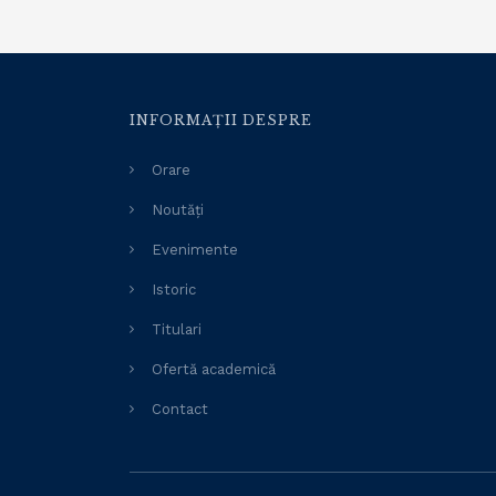
INFORMAȚII DESPRE
Orare
Noutăți
Evenimente
Istoric
Titulari
Ofertă academică
Contact