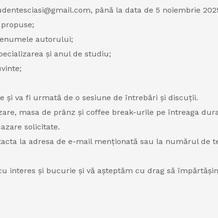
dentesciasi@gmail.com, până la data de 5 noiembrie 2025
i propuse;
enumele autorului;
pecializarea și anul de studiu;
vinte;
 și va fi urmată de o sesiune de întrebări și discuții.
cazare, masa de prânz și coffee break-urile pe întreaga du
azare solicitate.
tacta la adresa de e-mail menționată sau la numărul de tel
cu interes și bucurie și vă așteptăm cu drag să împărtășim 