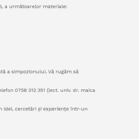
, a următoarelor materiale:
rată a simpozionului. Vă rugăm să
efon 0758 312 351 (lect. univ. dr. maica
idei, cercetări și experiențe într-un