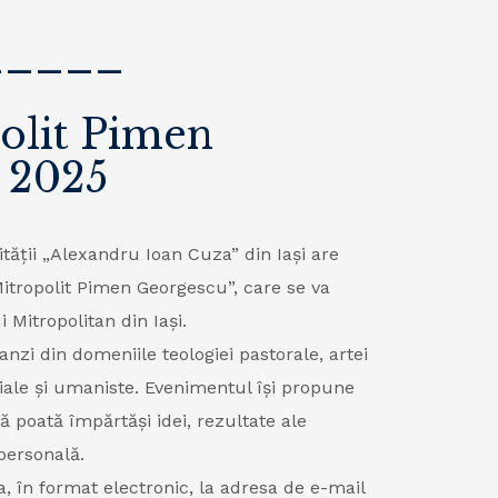
_____
olit Pimen
 2025
tății „Alexandru Ioan Cuza” din Iași are
itropolit Pimen Georgescu”, care se va
Mitropolitan din Iași.
anzi din domeniile teologiei pastorale, artei
ociale și umaniste. Evenimentul își propune
să poată împărtăși idei, rezultate ale
personală.
a, în format electronic, la adresa de e-mail