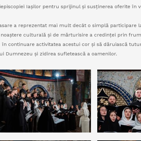
copiei Iașilor pentru sprijinul și susținerea oferite în v
lasare a reprezentat mai mult decât o simplă participare l
oaștere culturală și de mărturisire a credinței prin frum
continuare activitatea acestui cor și să dăruiască tuturo
 lui Dumnezeu și zidirea sufletească a oamenilor.