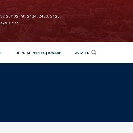
32 201102 int. 2424, 2423, 2425.
xa@uaic.ro
E
DPPD ȘI PERFECȚIONARE
AVIZIER