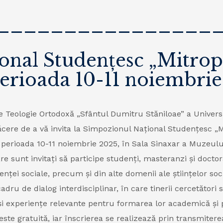
________________
onal Studențesc „Mitrop
erioada 10-11 noiembrie
e Teologie Ortodoxă „Sfântul Dumitru Stăniloae” a Universi
ăcere de a vă invita la Simpozionul Național Studențesc „M
 perioada 10-11 noiembrie 2025, în Sala Sinaxar a Muzeului 
e sunt invitați să participe studenți, masteranzi și doctor
tenței sociale, precum și din alte domenii ale științelor s
adru de dialog interdisciplinar, în care tinerii cercetători 
 și experiențe relevante pentru formarea lor academică și 
este gratuită, iar înscrierea se realizează prin transmitere