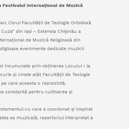
a Festivalul Internațional de Muzică
fan, Corul Facultății de Teologie Ortodoxă
 Cuza” din Iași – Extensia Chișinău a
nternațional de Muzică Religioasă din
stigioase evenimente dedicate muzicii
st încununate prin obținerea Locului I la
rie și cinste atât Facultății de Teologie
i pe care aceasta o reprezintă.
ea constantă pentru cultivarea și
otamentul cu care a coordonat și inspirat
atea sa muzicală, repertoriul interpretat a