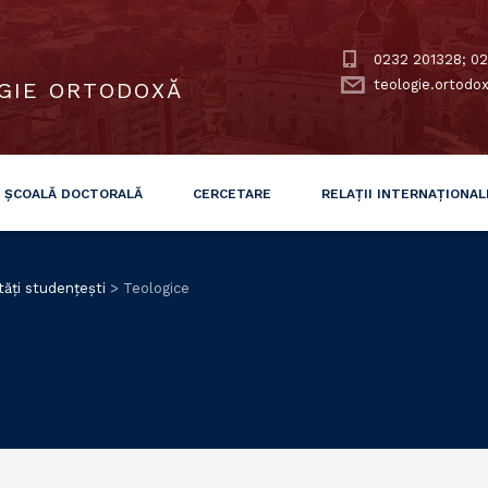
0232 201328; 02
teologie.ortodo
GIE ORTODOXĂ
ȘCOALĂ DOCTORALĂ
CERCETARE
RELAȚII INTERNAȚIONAL
tăți studențești
>
Teologice