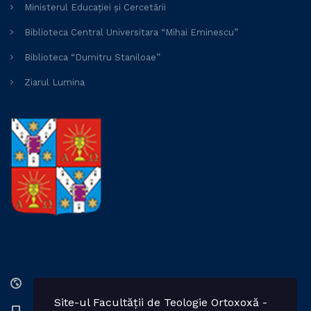
Ministerul Educației și Cercetării
Biblioteca Central Universitara “Mihai Eminescu”
Biblioteca “Dumitru Staniloae”
Ziarul Lumina
Str. Lozonschi Iordache nr. 9, Iaşi, 700066, România
Site-ul Facultății de Teologie Ortoxoxă -
0232 201328; 0232 201102 int. 2424, 2423, 2425