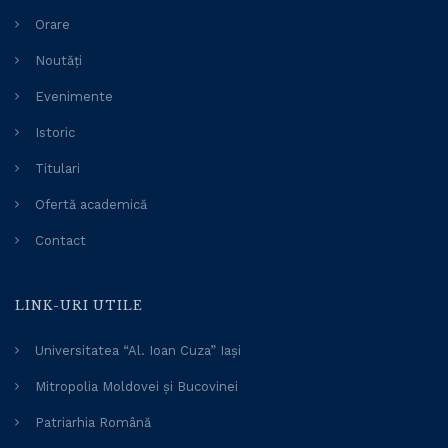
Orare
Noutăți
Evenimente
Istoric
Titulari
Ofertă academică
Contact
LINK-URI UTILE
Universitatea “Al. Ioan Cuza” Iași
Mitropolia Moldovei și Bucovinei
Patriarhia Română