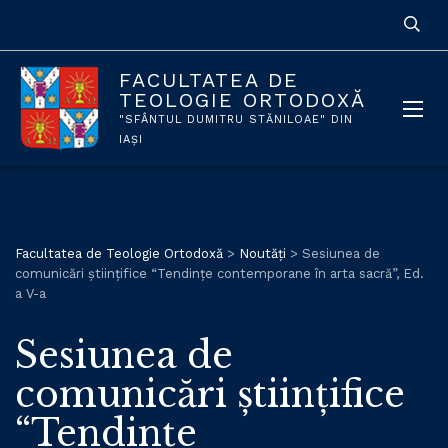
FACULTATEA DE
TEOLOGIE ORTODOXĂ
"SFÂNTUL DUMITRU STĂNILOAE" DIN
IAȘI
Facultatea de Teologie Ortodoxă
>
Noutăți
>
Sesiunea de
comunicări științifice “Tendințe contemporane în arta sacră”, Ed.
a V-a
Sesiunea de
comunicări științifice
“Tendințe