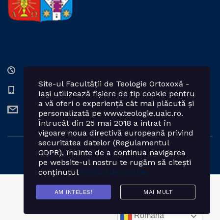
Str. Lozonschi Iordache nr. 9, Iaşi, 700066, România
Site-ul Facultății de Teologie Ortoxoxă -
0232 201328; 0232 201102 int. 2424, 2423, 2425
Iași utilizează fișiere de tip cookie pentru
a vă oferi o experiență cât mai plăcută și
teologie.ortodoxa@uaic.ro
personalizată pe www.teologie.uaic.ro.
Întrucât din 25 mai 2018 a intrat în
vigoare noua directivă europeană privind
securitatea datelor (Regulamentul
GDPR), înainte de a continua navigarea
Powered by: Facultatea de Teologie Ortodoxă - Iași
pe website-ul nostru te rugăm să citești
conținutul
Politicii de Cookie.
AM INTELES!
MAI MULT
Română