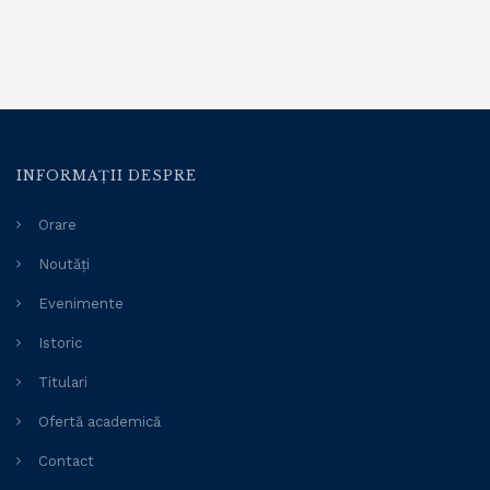
INFORMAȚII DESPRE
Orare
Noutăți
Evenimente
Istoric
Titulari
Ofertă academică
Contact