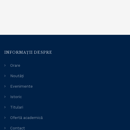
INFORMAȚII DESPRE
Orare
Noutăți
Evenimente
Istoric
Titulari
Ofertă academică
Contact