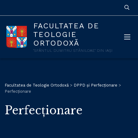
FACULTATEA DE
TEOLOGIE
ORTODOXĂ
"SFÂNTUL DUMITRU STĂNILOAE" DIN IAȘI
Facultatea de Teologie Ortodoxă
>
DPPD și Perfecționare
>
Perfecționare
Perfecționare