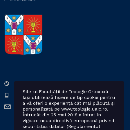
Str. Lozonschi Iordache nr. 9, Iaşi, 700066, România
Site-ul Facultății de Teologie Ortoxoxă -
0232 201328; 0232 201102 int. 2424, 2423, 2425
Iași utilizează fișiere de tip cookie pentru
a vă oferi o experiență cât mai plăcută și
teologie.ortodoxa@uaic.ro
personalizată pe www.teologie.uaic.ro.
Întrucât din 25 mai 2018 a intrat în
vigoare noua directivă europeană privind
securitatea datelor (Regulamentul