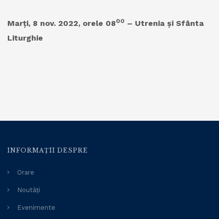
00
Marți, 8 nov. 2022, orele 08
– Utrenia
ş
i Sfânta
Liturghie
INFORMAȚII DESPRE
Orare
Noutăți
Evenimente