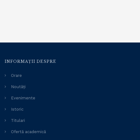
INFORMAȚII DESPRE
Orare
Noutăți
Evenimente
Istoric
Titulari
Ofertă academică