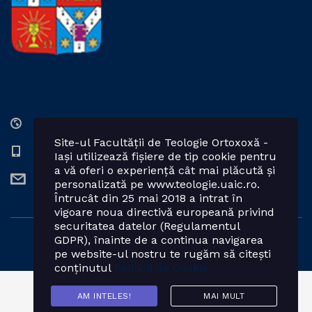
Str. Lozonschi Iordache nr. 9, Iaşi, 700066, România
Site-ul Facultății de Teologie Ortoxoxă -
0232 201328; 0232 201102 int. 2424, 2423, 2425
Iași utilizează fișiere de tip cookie pentru
a vă oferi o experiență cât mai plăcută și
teologie.ortodoxa@uaic.ro
personalizată pe www.teologie.uaic.ro.
Întrucât din 25 mai 2018 a intrat în
vigoare noua directivă europeană privind
securitatea datelor (Regulamentul
GDPR), înainte de a continua navigarea
Powered by: Facultatea de Teologie Ortodoxă - Iași
pe website-ul nostru te rugăm să citești
conținutul
Politicii de Cookie.
AM INTELES!
MAI MULT