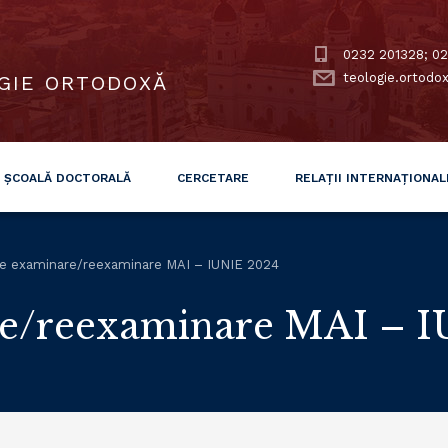
0232 201328; 02
teologie.ortodo
GIE ORTODOXĂ
ȘCOALĂ DOCTORALĂ
CERCETARE
RELAȚII INTERNAȚIONAL
e examinare/reexaminare MAI – IUNIE 2024
re/reexaminare MAI – 