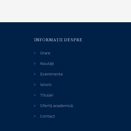
INFORMAȚII DESPRE
Orare
Noutăți
Evenimente
Istoric
Titulari
Ofertă academică
Contact