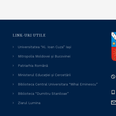
LINK-URI UTILE
Universitatea “Al. Ioan Cuza” Iași
Mitropolia Moldovei și Bucovinei
Patriarhia Română
Ministerul Educației și Cercetării
Biblioteca Central Universitara “Mihai Eminescu”
Biblioteca “Dumitru Staniloae”
Ziarul Lumina