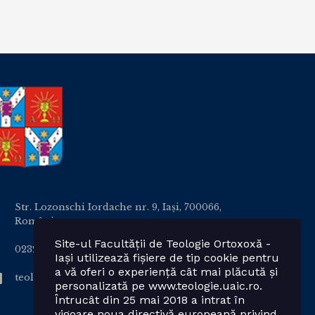
Str. Lozonschi Iordache nr. 9, Iaşi, 700066,
România
Site-ul Facultății de Teologie Ortoxoxă -
0232 201328; 0232 201102 int. 2424, 2423, 2425
Iași utilizează fișiere de tip cookie pentru
a vă oferi o experiență cât mai plăcută și
teologie.ortodoxa@uaic.ro
personalizată pe www.teologie.uaic.ro.
Întrucât din 25 mai 2018 a intrat în
vigoare noua directivă europeană privind