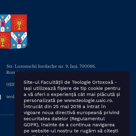
Str. Lozonschi Iordache nr. 9, Iaşi, 700066,
România
Site-ul Facultății de Teologie Ortoxoxă -
0232 201328; 0232 201102 int. 2424, 2423, 2425
Iași utilizează fișiere de tip cookie pentru
a vă oferi o experiență cât mai plăcută și
teologie.ortodoxa@uaic.ro
personalizată pe www.teologie.uaic.ro.
Întrucât din 25 mai 2018 a intrat în
vigoare noua directivă europeană privind
securitatea datelor (Regulamentul
GDPR), înainte de a continua navigarea
pe website-ul nostru te rugăm să citești