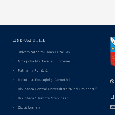
LINK-URI UTILE
Universitatea “Al. Ioan Cuza” Iași
Mitropolia Moldovei și Bucovinei
Patriarhia Română
Ministerul Educației și Cercetării
Biblioteca Central Universitara “Mihai Eminescu”
Biblioteca “Dumitru Staniloae”
Ziarul Lumina