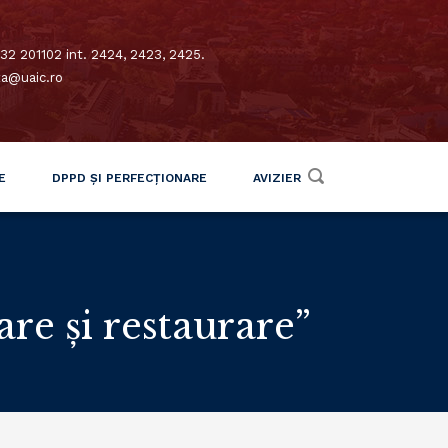
32 201102 int. 2424, 2423, 2425.
xa@uaic.ro
E
DPPD ȘI PERFECȚIONARE
AVIZIER
re și restaurare”