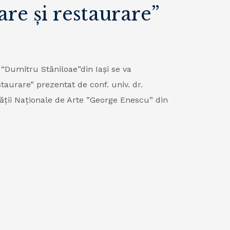
re și restaurare”
ă “Dumitru St
ăniloae
”din Iași se va
staurare” prezentat de conf. univ. dr.
tății Naționale de Arte ”George Enescu” din