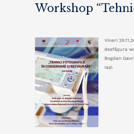
Workshop “Tehnici
Vineri 29.11.
des
fășura wo
Bogdan Gavri
Iași.