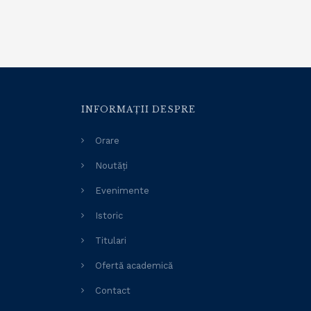
INFORMAȚII DESPRE
Orare
Noutăți
Evenimente
Istoric
Titulari
Ofertă academică
Contact