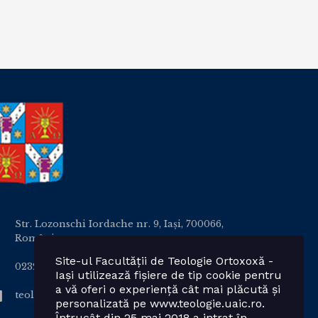
Str. Lozonschi Iordache nr. 9, Iaşi, 700066,
România
Site-ul Facultății de Teologie Ortoxoxă -
0232 201328; 0232 201102 int. 2424, 2423, 2425
Iași utilizează fișiere de tip cookie pentru
a vă oferi o experiență cât mai plăcută și
teologie.ortodoxa@uaic.ro
personalizată pe www.teologie.uaic.ro.
Întrucât din 25 mai 2018 a intrat în