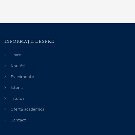
INFORMAȚII DESPRE
Orare
Noutăți
Evenimente
Istoric
Titulari
Ofertă academică
Contact