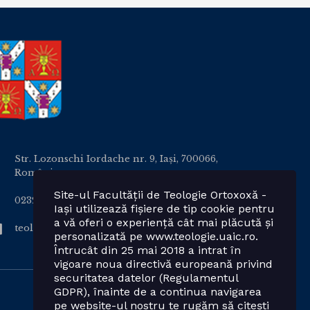
Str. Lozonschi Iordache nr. 9, Iaşi, 700066,
România
Site-ul Facultății de Teologie Ortoxoxă -
0232 201328; 0232 201102 int. 2424, 2423, 2425
Iași utilizează fișiere de tip cookie pentru
a vă oferi o experiență cât mai plăcută și
teologie.ortodoxa@uaic.ro
personalizată pe www.teologie.uaic.ro.
Întrucât din 25 mai 2018 a intrat în
vigoare noua directivă europeană privind
securitatea datelor (Regulamentul
GDPR), înainte de a continua navigarea
pe website-ul nostru te rugăm să citești