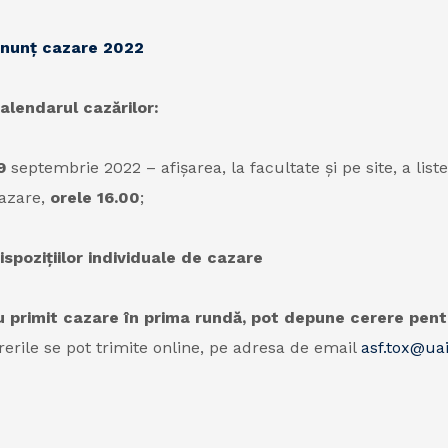
nunţ cazare 2022
alendarul cazărilor:
9
septembrie 2022 – afişarea, la facultate și pe site, a lis
azare,
orele 16.00
;
pozițiilor individuale de cazare
u primit cazare în prima rundă, pot depune cerere pentr
rerile se pot trimite online, pe adresa de email
asf.tox@uai