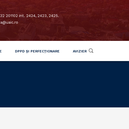
32 201102 int. 2424, 2423, 2425.
xa@uaic.ro
E
DPPD ȘI PERFECȚIONARE
AVIZIER