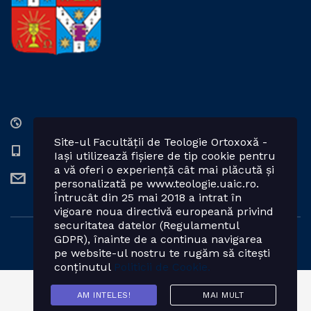
Str. Lozonschi Iordache nr. 9, Iaşi, 700066, România
Site-ul Facultății de Teologie Ortoxoxă -
0232 201328; 0232 201102 int. 2424, 2423, 2425
Iași utilizează fișiere de tip cookie pentru
a vă oferi o experiență cât mai plăcută și
teologie.ortodoxa@uaic.ro
personalizată pe www.teologie.uaic.ro.
Întrucât din 25 mai 2018 a intrat în
vigoare noua directivă europeană privind
securitatea datelor (Regulamentul
GDPR), înainte de a continua navigarea
Powered by: Facultatea de Teologie Ortodoxă - Iași
pe website-ul nostru te rugăm să citești
conținutul
Politicii de Cookie.
AM INTELES!
MAI MULT