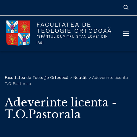
FACULTATEA DE
TEOLOGIE ORTODOXĂ
"SFÂNTUL DUMITRU STĂNILOAE" DIN
IAȘI
Facultatea de Teologie Ortodoxă
>
Noutăți
>
Adeverinte licenta -
T.O.Pastorala
Adeverinte licenta -
T.O.Pastorala