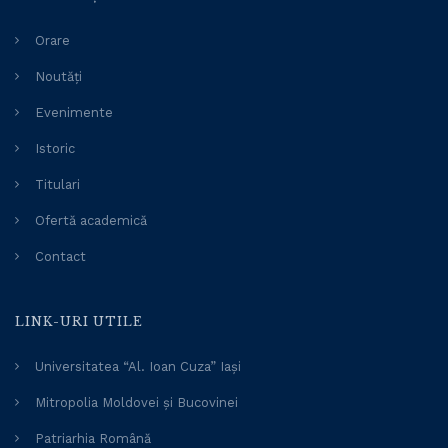
Orare
Noutăți
Evenimente
Istoric
Titulari
Ofertă academică
Contact
LINK-URI UTILE
Universitatea “Al. Ioan Cuza” Iași
Mitropolia Moldovei și Bucovinei
Patriarhia Română