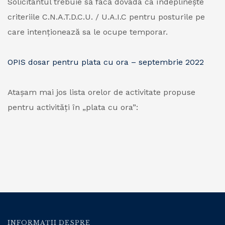
Solicitantul trebuie să facă dovada ca îndeplinește
criteriile C.N.A.T.D.C.U. / U.A.I.C pentru posturile pe
care intenționează sa le ocupe temporar.
OPIS dosar pentru plata cu ora – septembrie 2022
Atașam mai jos lista orelor de activitate propuse
pentru activități în „plata cu ora”:
INFORMAȚII DESPRE