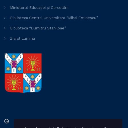
Ministerul Educației și Cercetării
Biblioteca Central Universitara “Mihai Eminescu”
Biblioteca “Dumitru Staniloae”
Ziarul Lumina
Str. Lozonschi Iordache nr. 9, Iaşi, 700066, România