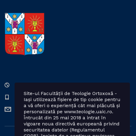
Str. Lozonschi Iordache nr. 9, Iaşi, 700066, România
Site-ul Facultății de Teologie Ortoxoxă -
0232 201328; 0232 201102 int. 2424, 2423, 2425
Iași utilizează fișiere de tip cookie pentru
a vă oferi o experiență cât mai plăcută și
teologie.ortodoxa@uaic.ro
personalizată pe www.teologie.uaic.ro.
Întrucât din 25 mai 2018 a intrat în
vigoare noua directivă europeană privind
securitatea datelor (Regulamentul
GDPR), înainte de a continua navigarea