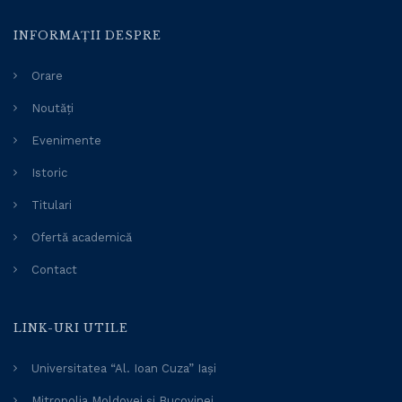
INFORMAȚII DESPRE
Orare
Noutăți
Evenimente
Istoric
Titulari
Ofertă academică
Contact
LINK-URI UTILE
Universitatea “Al. Ioan Cuza” Iași
Mitropolia Moldovei și Bucovinei