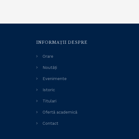
INFORMAȚII DESPRE
Orare
Noutăți
Evenimente
Istoric
Titulari
Ofertă academică
Contact