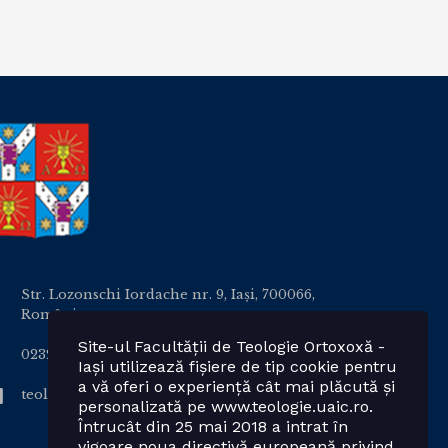
Str. Lozonschi Iordache nr. 9, Iaşi, 700066,
România
Site-ul Facultății de Teologie Ortoxoxă -
0232 201328; 0232 201102 int. 2424, 2423, 2425
Iași utilizează fișiere de tip cookie pentru
a vă oferi o experiență cât mai plăcută și
teologie.ortodoxa@uaic.ro
personalizată pe www.teologie.uaic.ro.
Întrucât din 25 mai 2018 a intrat în
vigoare noua directivă europeană privind