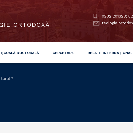
0232 201328; 02
teologie.ortodo
GIE ORTODOXĂ
ȘCOALĂ DOCTORALĂ
CERCETARE
RELAȚII INTERNAȚIONAL
 turul 7