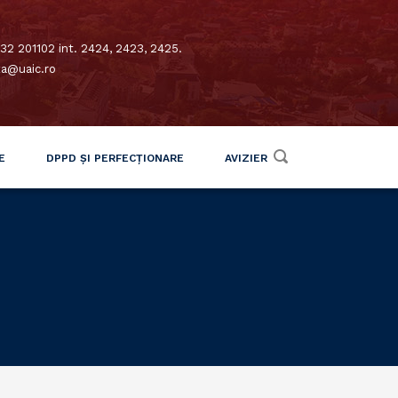
32 201102 int. 2424, 2423, 2425.
xa@uaic.ro
E
DPPD ȘI PERFECȚIONARE
AVIZIER