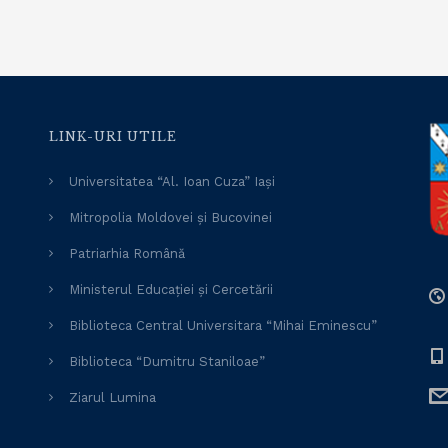
LINK-URI UTILE
Universitatea “Al. Ioan Cuza” Iași
Mitropolia Moldovei și Bucovinei
Patriarhia Română
Ministerul Educației și Cercetării
Biblioteca Central Universitara “Mihai Eminescu”
Biblioteca “Dumitru Staniloae”
Ziarul Lumina