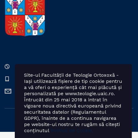
Str. Lozonschi Iordache nr. 9, Iaşi, 700066, România
Site-ul Facultății de Teologie Ortoxoxă -
0232 201328; 0232 201102 int. 2424, 2423, 2425
Iași utilizează fișiere de tip cookie pentru
a vă oferi o experiență cât mai plăcută și
teologie.ortodoxa@uaic.ro
personalizată pe www.teologie.uaic.ro.
Întrucât din 25 mai 2018 a intrat în
vigoare noua directivă europeană privind
securitatea datelor (Regulamentul
GDPR), înainte de a continua navigarea
Powered by: Facultatea de Teologie Ortodoxă - Iași
pe website-ul nostru te rugăm să citești
conținutul
Politicii de Cookie.