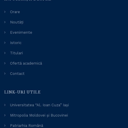
Orare
Noutăți
Evenimente
Istoric
Titulari
Ofertă academică
Contact
LINK-URI UTILE
Universitatea “Al. Ioan Cuza” Iași
Mitropolia Moldovei și Bucovinei
Patriarhia Română