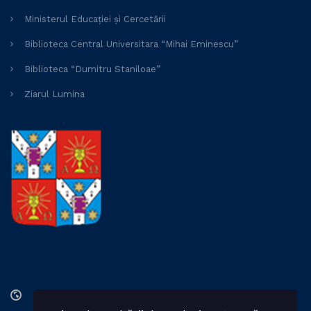
Ministerul Educației și Cercetării
Biblioteca Central Universitara “Mihai Eminescu”
Biblioteca “Dumitru Staniloae”
Ziarul Lumina
Str. Lozonschi Iordache nr. 9, Iaşi, 700066, România