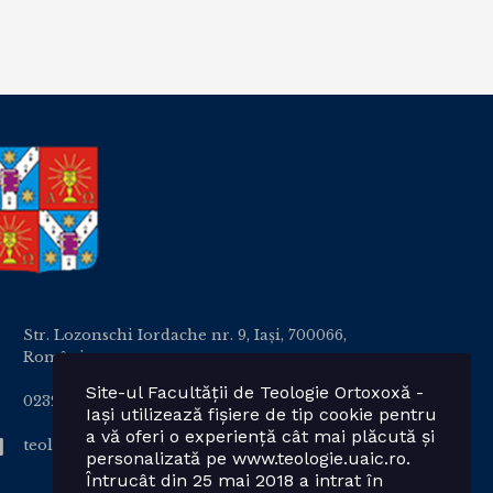
Str. Lozonschi Iordache nr. 9, Iaşi, 700066,
România
Site-ul Facultății de Teologie Ortoxoxă -
0232 201328; 0232 201102 int. 2424, 2423, 2425
Iași utilizează fișiere de tip cookie pentru
a vă oferi o experiență cât mai plăcută și
teologie.ortodoxa@uaic.ro
personalizată pe www.teologie.uaic.ro.
Întrucât din 25 mai 2018 a intrat în