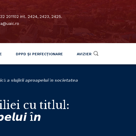
32 201102 int. 2424, 2423, 2425.
xa@uaic.ro
E
DPPD ȘI PERFECȚIONARE
AVIZIER
𝙟𝙞𝙧𝙞𝙞 𝙖𝙥𝙧𝙤𝙖𝙥𝙚𝙡𝙪𝙞 î𝙣 𝙨𝙤𝙘𝙞𝙚𝙩𝙖𝙩𝙚𝙖
ei cu titlul:
𝙚𝙡𝙪𝙞 î𝙣