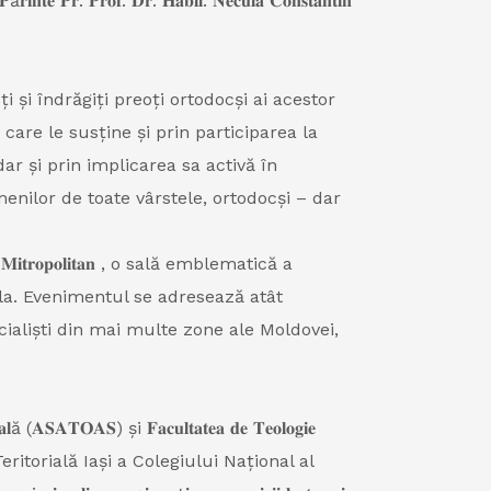
𝐧𝐭𝐞 𝐏𝐫. 𝐏𝐫𝐨𝐟. 𝐃𝐫. 𝐇𝐚𝐛𝐢𝐥. 𝐍𝐞𝐜𝐮𝐥𝐚 𝐂𝐨𝐧𝐬𝐭𝐚𝐧𝐭𝐢𝐧
 și îndrăgiți preoți ortodocși ai acestor
 care le susține și prin participarea la
 dar şi prin implicarea sa activă în
enilor de toate vârstele, ortodocși – dar
𝐮𝐢 𝐌𝐢𝐭𝐫𝐨𝐩𝐨𝐥𝐢𝐭𝐚𝐧 , o sală emblematică a
ula. Evenimentul se adresează atât
cialiști din mai multe zone ale Moldovei,
ă (𝐀𝐒𝐀𝐓𝐎𝐀𝐒) și 𝐅𝐚𝐜𝐮𝐥𝐭𝐚𝐭𝐞𝐚 𝐝𝐞 𝐓𝐞𝐨𝐥𝐨𝐠𝐢𝐞
 cu Sucursala Teritorială Iași a Colegiului Național al