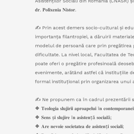
Asistenților Sociali din România (CNASR) și face parte 
𝐝𝐫. 𝐏𝐨𝐥𝐢𝐱𝐞𝐧𝐢𝐚 𝐍𝐢𝐬𝐭𝐨𝐫.
✍️ Prin acest demers socio-cultural și educ
importanța filantropiei, a dăruirii material
modelul de persoană care prin pregătirea p
dificultate. La nivel local, Facultatea de T
poate oferi o pregătire profesinoală deoseb
evenimente, arătând astfel că instituțiile
formal instituțional prin organizarea unui 
✍️ Ne propunem ca în cadrul prezentării să
🔶 𝐓𝐞𝐨𝐥𝐨𝐠𝐢𝐚 𝐬𝐥𝐮𝐣𝐢𝐫𝐢𝐢 𝐚𝐩𝐫𝐨𝐚𝐩𝐞𝐥𝐮𝐢 î𝐧 𝐜𝐨𝐧𝐭𝐞𝐦𝐩𝐨𝐫𝐚𝐧𝐞𝐢
🔶 𝐒𝐞𝐧𝐬 ș𝐢 𝐬𝐥𝐮𝐣𝐢𝐫𝐞 î𝐧 𝐚𝐬𝐢𝐬𝐭𝐞𝐧ță 𝐬𝐨𝐜𝐢𝐚𝐥ă;
🔶 𝐀𝐫𝐞 𝐧𝐞𝐯𝐨𝐢𝐞 𝐬𝐨𝐜𝐢𝐞𝐭𝐚𝐭𝐞𝐚 𝐝𝐞 𝐚𝐬𝐢𝐬𝐭𝐞𝐧ț𝐢 𝐬𝐨𝐜𝐢𝐚𝐥𝐢;