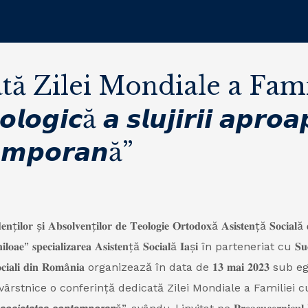
ă Zilei Mondiale a Famili
𝙤𝙜𝙞𝙘ă 𝙖 𝙨𝙡𝙪𝙟𝙞𝙧𝙞𝙞 𝙖𝙥𝙧𝙤𝙖
𝙚𝙢𝙥𝙤𝙧𝙖𝙣ă”
𝐞𝐧ț𝐢𝐥𝐨𝐫 ș𝐢 𝐀𝐛𝐬𝐨𝐥𝐯𝐞𝐧ț𝐢𝐥𝐨𝐫 𝐝𝐞 𝐓𝐞𝐨𝐥𝐨𝐠𝐢𝐞 𝐎𝐫𝐭𝐨𝐝𝐨𝐱ă 𝐀𝐬𝐢𝐬𝐭𝐞𝐧ță 𝐒𝐨𝐜𝐢𝐚𝐥ă 
𝐥𝐨𝐚𝐞” 𝐬𝐩𝐞𝐜𝐢𝐚𝐥𝐢𝐳𝐚𝐫𝐞𝐚 𝐀𝐬𝐢𝐬𝐭𝐞𝐧ță 𝐒𝐨𝐜𝐢𝐚𝐥ă 𝐈𝐚ș𝐢 în parteneriat cu 𝐒𝐮𝐜𝐮𝐫𝐬
𝐥𝐨𝐫 𝐒𝐨𝐜𝐢𝐚𝐥𝐢 𝐝𝐢𝐧 𝐑𝐨𝐦â𝐧𝐢𝐚 organizează în data de 𝟏𝟑 𝐦𝐚𝐢 𝟐
tnice o conferință dedicată Zilei Mondiale a Familiei cu titlul: „𝘿𝙞𝙢𝙚𝙣