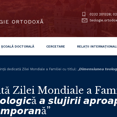
0232 201328; 02
teologie.ortodo
GIE ORTODOXĂ
ȘCOALĂ DOCTORALĂ
CERCETARE
RELAȚII INTERNAȚIONAL
ă dedicată Zilei Mondiale a Familiei cu titlul: „𝘿𝙞𝙢𝙚𝙣𝙨𝙞𝙪𝙣𝙚𝙖 𝙩𝙚𝙤𝙡𝙤𝙜𝙞𝙘ă 𝙖 𝙨𝙡
ă Zilei Mondiale a Famili
𝙤𝙜𝙞𝙘ă 𝙖 𝙨𝙡𝙪𝙟𝙞𝙧𝙞𝙞 𝙖𝙥𝙧𝙤𝙖
𝙚𝙢𝙥𝙤𝙧𝙖𝙣ă”