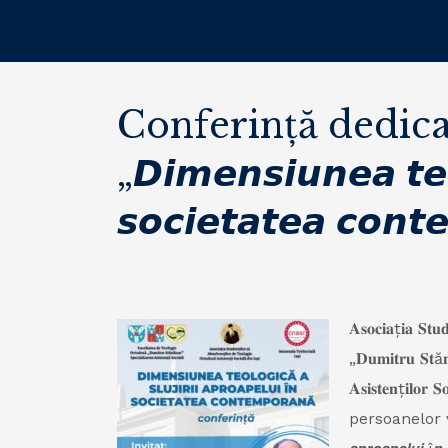
Conferință dedicat
„𝘿𝙞𝙢𝙚𝙣𝙨𝙞𝙪𝙣𝙚𝙖 𝙩𝙚𝙤
𝙨𝙤𝙘𝙞𝙚𝙩𝙖𝙩𝙚𝙖 𝙘𝙤𝙣
𝐀𝐬𝐨𝐜𝐢𝐚ț𝐢𝐚 𝐒𝐭𝐮
„𝐃𝐮𝐦𝐢𝐭𝐫𝐮 𝐒𝐭ă𝐧
𝐀𝐬𝐢𝐬𝐭𝐞𝐧ț𝐢
persoanelor vârs