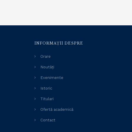
INFORMAȚII DESPRE
Orare
Noutăți
Evenimente
Istoric
Titulari
Ofertă academică
Contact