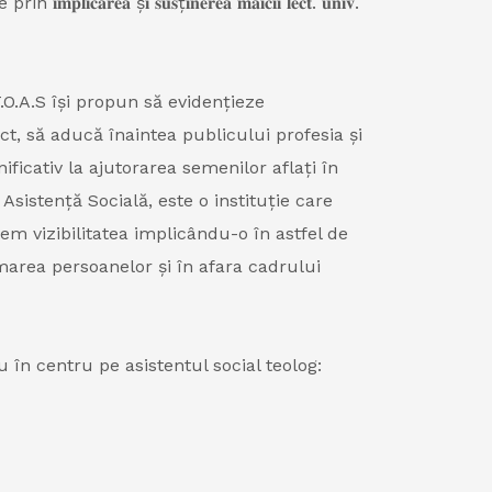
𝐢 𝐬𝐮𝐬ț𝐢𝐧𝐞𝐫𝐞𝐚 𝐦𝐚𝐢𝐜𝐢𝐢 𝐥𝐞𝐜𝐭. 𝐮𝐧𝐢𝐯.
.O.A.S își propun să evidențieze
ect, să aducă înaintea publicului profesia și
icativ la ajutorarea semenilor aflați în
 Asistență Socială, este o instituție care
em vizibilitatea implicându-o în astfel de
marea persoanelor și în afara cadrului
în centru pe asistentul social teolog: