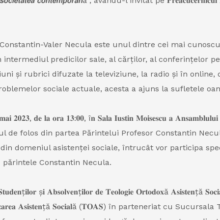
 𝙨𝙤𝙘𝙞𝙚𝙩𝙖𝙩𝙚𝙖 𝙘𝙤𝙣𝙩𝙚𝙢𝙥𝙤𝙧𝙖𝙣ă”, avându-l invitat pe 𝐏𝐫𝐞𝐚𝐜𝐮𝐜𝐞𝐫𝐧𝐢𝐜𝐮𝐥 𝐏ă𝐫
 Constantin-Valer Necula este unul dintre cei mai cunoscuți
 intermediul predicilor sale, al cărților, al conferințelor pe
uni și rubrici difuzate la televiziune, la radio și în online,
roblemelor sociale actuale, acesta a ajuns la sufletele oam
𝐞 𝐥𝐚 𝐨𝐫𝐚 𝟏𝟑:𝟎𝟎, î𝐧 𝐒𝐚𝐥𝐚 𝐈𝐮𝐬𝐭𝐢𝐧 𝐌𝐨𝐢𝐬𝐞𝐬𝐜𝐮 𝐚 𝐀𝐧𝐬𝐚𝐦𝐛𝐥𝐮
tul de folos din partea Părintelui Profesor Constantin Nec
 din domeniul asistenței sociale, întrucât vor participa spe
cu părintele Constantin Necula.
 ș𝐢 𝐀𝐛𝐬𝐨𝐥𝐯𝐞𝐧ț𝐢𝐥𝐨𝐫 𝐝𝐞 𝐓𝐞𝐨𝐥𝐨𝐠𝐢𝐞 𝐎𝐫𝐭𝐨𝐝𝐨𝐱ă 𝐀𝐬𝐢𝐬𝐭𝐞𝐧ță 𝐒𝐨𝐜𝐢𝐚𝐥
, 𝐒𝐩𝐞𝐜𝐢𝐚𝐥𝐢𝐳𝐚𝐫𝐞𝐚 𝐀𝐬𝐢𝐬𝐭𝐞𝐧ță 𝐒𝐨𝐜𝐢𝐚𝐥ă (𝐓𝐎𝐀𝐒) în parteneriat