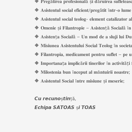
🔶 𝐏𝐫𝐞𝐠ă𝐭𝐢𝐫𝐞𝐚 𝐩𝐫𝐨𝐟𝐞𝐬𝐢𝐨𝐧𝐚𝐥ă ș𝐢 𝐝ă𝐫𝐮𝐢𝐫𝐞𝐚 𝐬𝐮𝐟𝐥𝐞𝐭𝐞𝐚𝐬𝐜
🔶 𝐀𝐬𝐢𝐬𝐭𝐞𝐧𝐭𝐮𝐥 𝐬𝐨𝐜𝐢𝐚𝐥 𝐞𝐟𝐢𝐜𝐢𝐞𝐧𝐭/𝐩𝐫𝐞𝐠ă𝐭𝐢𝐭 î𝐧𝐭𝐫-𝐨 𝐥𝐮
🔶 𝐀𝐬𝐢𝐬𝐭𝐞𝐧𝐭𝐮𝐥 𝐬𝐨𝐜𝐢𝐚𝐥 𝐭𝐞𝐨𝐥𝐨𝐠- 𝐞𝐥𝐞𝐦𝐞𝐧𝐭 𝐜𝐚𝐭𝐚𝐥𝐢𝐳𝐚𝐭𝐨𝐫 
🔶 𝐎𝐦𝐞𝐧𝐢𝐞 ș𝐢 𝐅𝐢𝐥𝐚𝐧𝐭𝐫𝐨𝐩𝐢𝐞 – 𝐀𝐬𝐢𝐬𝐭𝐞𝐧ță 𝐒𝐨𝐜𝐢𝐚𝐥ă î
🔶 𝐀𝐬𝐢𝐬𝐭𝐞𝐧ț𝐚 𝐒𝐨𝐜𝐢𝐚𝐥ă – 𝐔𝐧 𝐦𝐨𝐝 𝐝𝐞 𝐚 𝐬𝐥𝐮𝐣𝐢 𝐥𝐮𝐢 𝐃𝐮
🔶 𝐌𝐢𝐬𝐢𝐮𝐧𝐞𝐚 𝐀𝐬𝐢𝐬𝐭𝐞𝐧𝐭𝐮𝐥𝐮𝐢 𝐒𝐨𝐜𝐢𝐚𝐥 𝐓𝐞𝐨𝐥𝐨𝐠 î𝐧 𝐬𝐨𝐜𝐢𝐞𝐭𝐚
🔶 𝐅𝐢𝐥𝐚𝐧𝐭𝐫𝐨𝐩𝐢𝐚, 𝐦𝐞𝐝𝐢𝐜𝐚𝐦𝐞𝐧𝐭 𝐩𝐞𝐧𝐭𝐫𝐮 𝐬𝐮𝐟𝐥𝐞𝐭 – 𝐩𝐞 𝐮𝐫
🔶 𝐈𝐦𝐩𝐨𝐫𝐭𝐚𝐧𝐚ț𝐚 𝐢𝐦𝐩𝐥𝐢𝐜ă𝐫𝐢𝐢 𝐭𝐢𝐧𝐞𝐫𝐢𝐥𝐨𝐫 î𝐧 𝐚𝐜𝐭𝐢𝐯𝐢𝐭ăț𝐢 𝐟
🔶 𝐌𝐢𝐥𝐨𝐬𝐭𝐞𝐧𝐢𝐚 𝐛𝐮𝐧 î𝐧𝐜𝐞𝐩𝐮𝐭 𝐚𝐥 𝐦â𝐧𝐭𝐮𝐢𝐫𝐢𝐢 𝐧𝐨𝐚𝐬𝐭𝐫𝐞;
🔶 𝐀𝐬𝐢𝐬𝐭𝐞𝐧𝐭𝐮𝐥 𝐒𝐨𝐜𝐢𝐚𝐥 î𝐧𝐭𝐫𝐞 𝐦𝐢𝐬𝐢𝐮𝐧𝐞 ș𝐢 𝐦𝐞𝐬𝐞𝐫𝐢𝐞;
𝘾𝙪 𝙧𝙚𝙘𝙪𝙣𝙤ș𝙩𝙞𝙣ță,
𝙀𝙘𝙝𝙞𝙥𝙖 𝙎𝘼𝙏𝙊𝘼𝙎 ș𝙞 𝙏𝙊𝘼𝙎