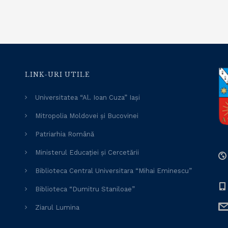
LINK-URI UTILE
Universitatea “Al. Ioan Cuza” Iași
Mitropolia Moldovei și Bucovinei
Patriarhia Română
Ministerul Educației și Cercetării
Biblioteca Central Universitara “Mihai Eminescu”
Biblioteca “Dumitru Staniloae”
Ziarul Lumina