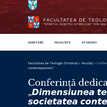
FACULTATEA DE TEOLO
"SFÂNTUL DUMITRU STĂNILOAE" DIN IAȘI
ADMITERE
FACULTATE
STUDENȚI
Facultatea de Teologie Ortodoxă
>
Noutăți
>
Conferinț
𝙘𝙤𝙣𝙩𝙚𝙢𝙥𝙤𝙧𝙖𝙣ă”
Conferință dedicat
„𝘿𝙞𝙢𝙚𝙣𝙨𝙞𝙪𝙣𝙚𝙖 𝙩𝙚𝙤
𝙨𝙤𝙘𝙞𝙚𝙩𝙖𝙩𝙚𝙖 𝙘𝙤𝙣