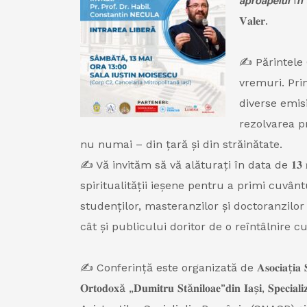
𝙖𝙥𝙧𝙤𝙖𝙥𝙚𝙡𝙪𝙞 î
𝐕𝐚𝐥𝐞𝐫.
✍️ Părintele
vremuri. Prin
diverse emisi
rezolvarea p
nu numai – din țară și din străinătate.
✍️ Vă invităm să vă alăturați în data de 𝟏𝟑 𝐦𝐚𝐢 𝟐𝟎𝟐𝟑, 𝐝
spiritualității ieșene pentru a primi cuvân
studenților, masteranzilor și doctoranzilor
cât și publicului doritor de o reîntâlnire 
✍️ Conferință este organizată de 𝐀𝐬𝐨𝐜𝐢𝐚ț𝐢𝐚 𝐒𝐭𝐮𝐝𝐞𝐧ț𝐢𝐥𝐨𝐫
𝐎𝐫𝐭𝐨𝐝𝐨𝐱ă „𝐃𝐮𝐦𝐢𝐭𝐫𝐮 𝐒𝐭ă𝐧𝐢𝐥𝐨𝐚𝐞”𝐝𝐢𝐧 𝐈𝐚ș