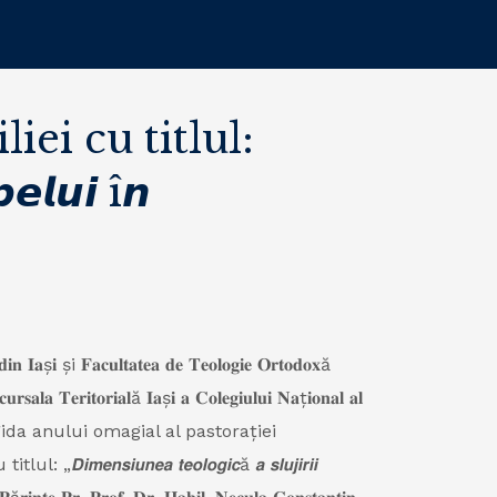
ei cu titlul:
𝙚𝙡𝙪𝙞 î𝙣
𝐝𝐢𝐧 𝐈𝐚ș𝐢 și 𝐅𝐚𝐜𝐮𝐥𝐭𝐚𝐭𝐞𝐚 𝐝𝐞 𝐓𝐞𝐨𝐥𝐨𝐠𝐢𝐞 𝐎𝐫𝐭𝐨𝐝𝐨𝐱ă
𝐥𝐚 𝐓𝐞𝐫𝐢𝐭𝐨𝐫𝐢𝐚𝐥ă 𝐈𝐚ș𝐢 𝐚 𝐂𝐨𝐥𝐞𝐠𝐢𝐮𝐥𝐮𝐢 𝐍𝐚ț𝐢𝐨𝐧𝐚𝐥 𝐚𝐥
𝟐𝟑 sub egida anului omagial al pastorației
𝙞𝙪𝙣𝙚𝙖 𝙩𝙚𝙤𝙡𝙤𝙜𝙞𝙘ă 𝙖 𝙨𝙡𝙪𝙟𝙞𝙧𝙞𝙞