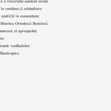
ă 𝐚 𝐭â𝐧ă𝐫𝐮𝐥𝐮𝐢 𝐚𝐬𝐢𝐬𝐭𝐞𝐧𝐭 𝐬𝐨𝐜𝐢𝐚𝐥;
𝐦𝐞 î𝐧 𝐜𝐨𝐧𝐭𝐢𝐧𝐮uă 𝐬𝐜𝐡𝐢𝐦𝐛𝐚𝐫𝐞;
𝐥 𝐮𝐧𝐢𝐭ăț𝐢𝐢 î𝐧 𝐜𝐨𝐦𝐮𝐧𝐢𝐭𝐚𝐭𝐞;
 𝐁𝐢𝐬𝐞𝐫𝐢𝐜𝐚 𝐎𝐫𝐭𝐨𝐝𝐨𝐱ă 𝐑𝐨𝐦â𝐧ă;
𝐧𝐞𝐳𝐞𝐮 ș𝐢 𝐚𝐩𝐫𝐨𝐚𝐩𝐞𝐥𝐮𝐢;
𝐭𝐞;
𝐞𝐥𝐞 𝐯𝐚𝐬𝐢𝐥𝐢𝐚𝐝𝐞𝐥𝐨𝐫;
𝐥𝐚𝐧𝐭𝐫𝐨𝐩𝐢𝐜𝐞;