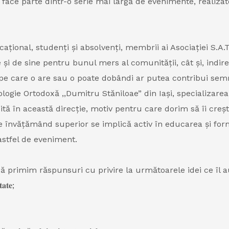
dintr-o serie mai largă de evenimente, realizate prin 𝐢𝐦𝐩𝐥𝐢𝐜𝐚𝐫𝐞𝐚 ș
ațional, studenți și absolvenți, membrii ai Asociației S.A.T
e și de sine pentru bunul mers al comunității, cât și, indir
e care o are sau o poate dobândi ar putea contribui semnif
eologie Ortodoxă ,,Dumitru Stăniloae” din Iași, specializarea
ită în această direcție, motiv pentru care dorim să îi creșt
 de învățămând superior se implică activ în educarea și for
astfel de eveniment.
 primim răspunsuri cu privire la următoarele idei ce îl au 
𝐚𝐭𝐞;