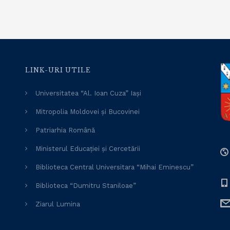
LINK-URI UTILE
Universitatea “Al. Ioan Cuza” Iași
Mitropolia Moldovei și Bucovinei
Patriarhia Română
Ministerul Educației și Cercetării
Biblioteca Central Universitara “Mihai Eminescu”
Biblioteca “Dumitru Staniloae”
Ziarul Lumina