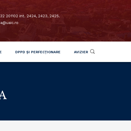
32 201102 int. 2424, 2423, 2425.
xa@uaic.ro
E
DPPD ȘI PERFECȚIONARE
AVIZIER
A