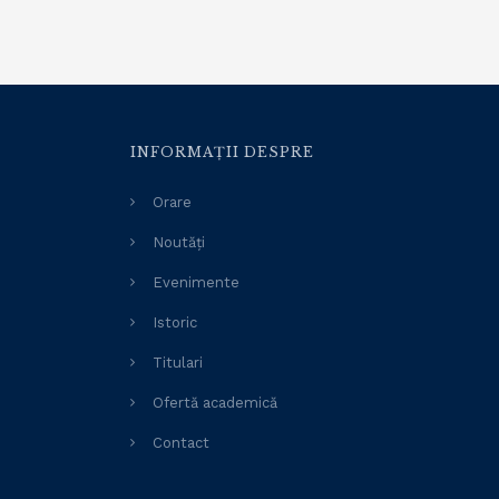
INFORMAȚII DESPRE
Orare
Noutăți
Evenimente
Istoric
Titulari
Ofertă academică
Contact