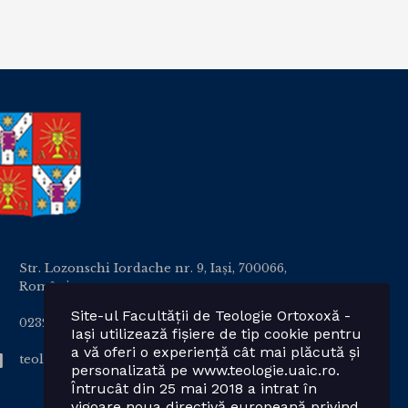
Str. Lozonschi Iordache nr. 9, Iaşi, 700066,
România
Site-ul Facultății de Teologie Ortoxoxă -
0232 201328; 0232 201102 int. 2424, 2423, 2425
Iași utilizează fișiere de tip cookie pentru
a vă oferi o experiență cât mai plăcută și
teologie.ortodoxa@uaic.ro
personalizată pe www.teologie.uaic.ro.
Întrucât din 25 mai 2018 a intrat în
vigoare noua directivă europeană privind