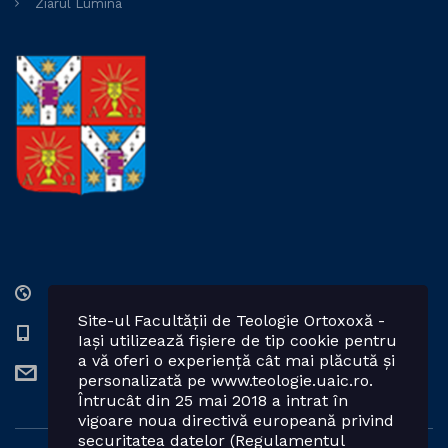
Ziarul Lumina
Str. Lozonschi Iordache nr. 9, Iaşi, 700066, România
Site-ul Facultății de Teologie Ortoxoxă -
0232 201328; 0232 201102 int. 2424, 2423, 2425
Iași utilizează fișiere de tip cookie pentru
a vă oferi o experiență cât mai plăcută și
teologie.ortodoxa@uaic.ro
personalizată pe www.teologie.uaic.ro.
Întrucât din 25 mai 2018 a intrat în
vigoare noua directivă europeană privind
securitatea datelor (Regulamentul