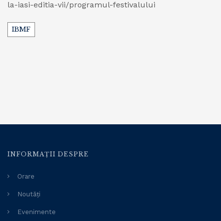
la-iasi-editia-vii/programul-festivalului
Tags
IBMF
INFORMAȚII DESPRE
Orare
Noutăți
Evenimente