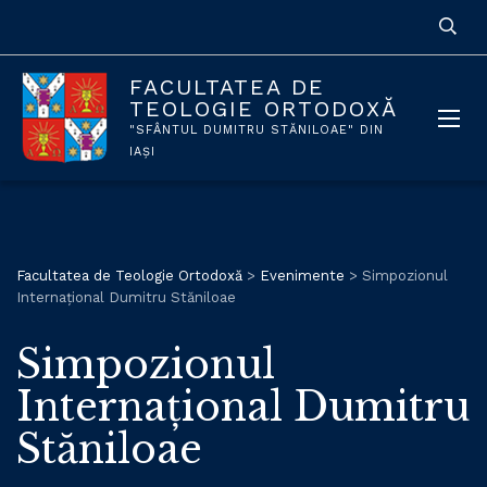
FACULTATEA DE
TEOLOGIE ORTODOXĂ
"SFÂNTUL DUMITRU STĂNILOAE" DIN
IAȘI
Facultatea de Teologie Ortodoxă
>
Evenimente
>
Simpozionul
Internațional Dumitru Stăniloae
Simpozionul
Internațional Dumitru
Stăniloae