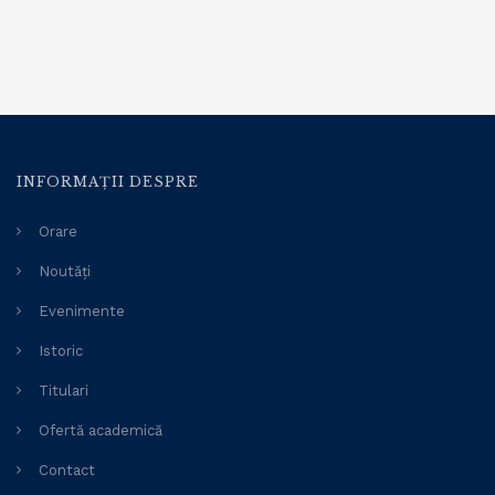
INFORMAȚII DESPRE
Orare
Noutăți
Evenimente
Istoric
Titulari
Ofertă academică
Contact