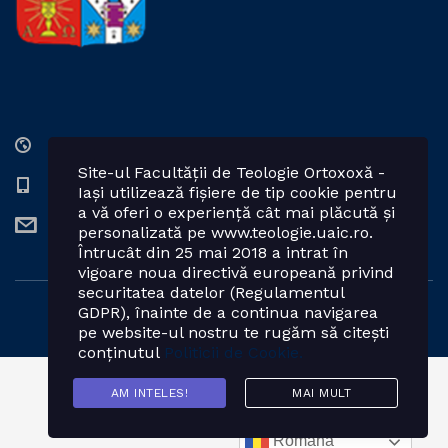
Str. Lozonschi Iordache nr. 9, Iaşi, 700066, România
Site-ul Facultății de Teologie Ortoxoxă -
0232 201328; 0232 201102 int. 2424, 2423, 2425
Iași utilizează fișiere de tip cookie pentru
a vă oferi o experiență cât mai plăcută și
teologie.ortodoxa@uaic.ro
personalizată pe www.teologie.uaic.ro.
Întrucât din 25 mai 2018 a intrat în
vigoare noua directivă europeană privind
securitatea datelor (Regulamentul
GDPR), înainte de a continua navigarea
Powered by: Facultatea de Teologie Ortodoxă - Iași
pe website-ul nostru te rugăm să citești
conținutul
Politicii de Cookie.
AM INTELES!
MAI MULT
Română