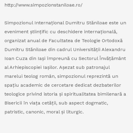
http://www.simpozionstaniloae.ro/
Simpozionul Internațional Dumitru Stăniloae este un
eveniment științific cu deschidere internațională,
organizat anual de Facultatea de Teologie Ortodoxă
Dumitru Stăniloae din cadrul Universității Alexandru
Ioan Cuza din Iași împreună cu Sectorul Învățământ
al Arhiepiscopiei Iașilor. Așezat sub patronajul
marelui teolog român, simpozionul reprezintă un
spațiu academic de cercetare dedicat dezbaterilor
teologice privind istoria și spiritualitatea bimilenară a
Bisericii în viața cetății, sub aspect dogmatic,
patristic, canonic, moral și liturgic.