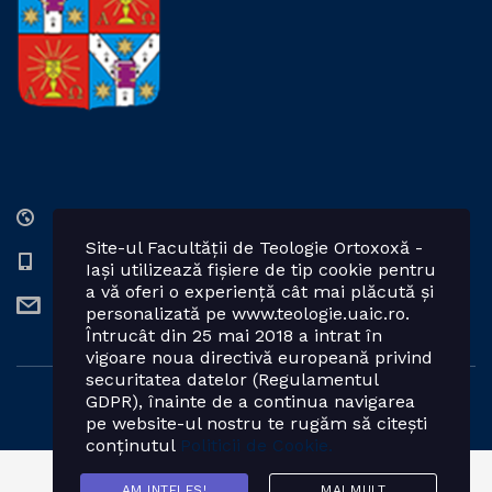
Str. Lozonschi Iordache nr. 9, Iaşi, 700066, România
Site-ul Facultății de Teologie Ortoxoxă -
0232 201328; 0232 201102 int. 2424, 2423, 2425
Iași utilizează fișiere de tip cookie pentru
a vă oferi o experiență cât mai plăcută și
teologie.ortodoxa@uaic.ro
personalizată pe www.teologie.uaic.ro.
Întrucât din 25 mai 2018 a intrat în
vigoare noua directivă europeană privind
securitatea datelor (Regulamentul
GDPR), înainte de a continua navigarea
Powered by: Facultatea de Teologie Ortodoxă - Iași
pe website-ul nostru te rugăm să citești
conținutul
Politicii de Cookie.
AM INTELES!
MAI MULT