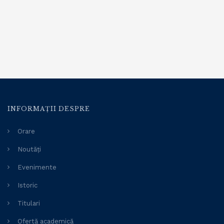
INFORMAȚII DESPRE
Orare
Noutăți
Evenimente
Istoric
Titulari
Ofertă academică