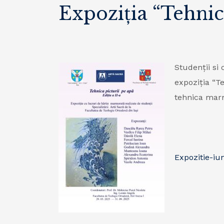
Expoziția “Tehnica
Studenții si 
expoziția
“Te
tehnica marmo
Expozitie-iu