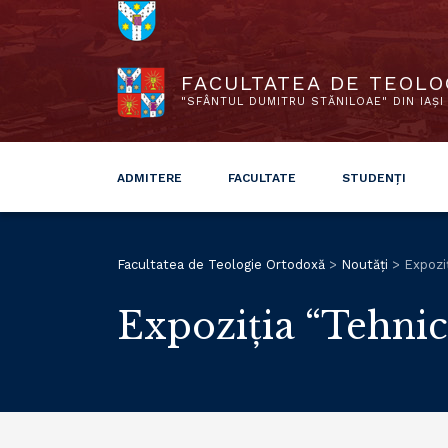
FACULTATEA DE TEOLO
"SFÂNTUL DUMITRU STĂNILOAE" DIN IAȘI
ADMITERE
FACULTATE
STUDENȚI
Facultatea de Teologie Ortodoxă
>
Noutăți
>
Expoziț
Expoziția “Tehnica