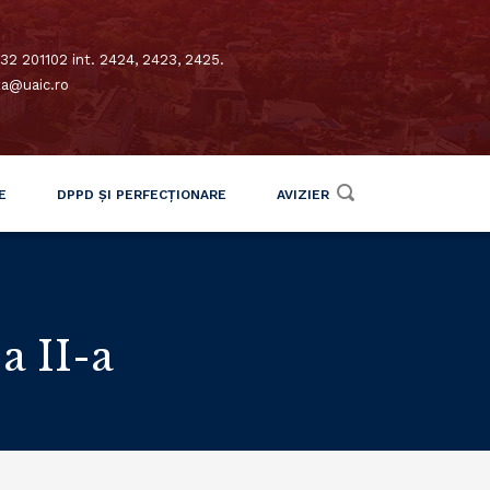
32 201102 int. 2424, 2423, 2425.
xa@uaic.ro
E
DPPD ȘI PERFECȚIONARE
AVIZIER
a II-a