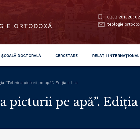
0232 201328; 02
teologie.ortodo
GIE ORTODOXĂ
ȘCOALĂ DOCTORALĂ
CERCETARE
RELAȚII INTERNAȚIONAL
ia “Tehnica picturii pe apă”. Ediția a II-a
 picturii pe apă”. Ediția 