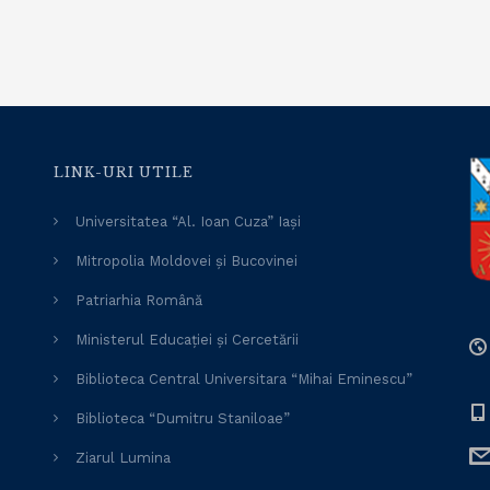
LINK-URI UTILE
Universitatea “Al. Ioan Cuza” Iași
Mitropolia Moldovei și Bucovinei
Patriarhia Română
Ministerul Educației și Cercetării
Biblioteca Central Universitara “Mihai Eminescu”
Biblioteca “Dumitru Staniloae”
Ziarul Lumina