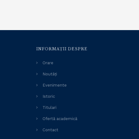
INFORMAȚII DESPRE
Orare
Noutăți
Evenimente
Istoric
Titulari
Ofertă academică
Contact