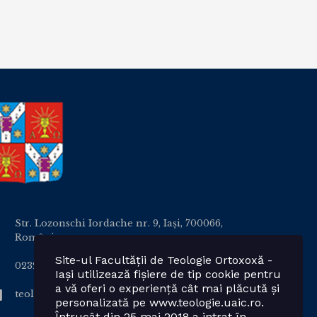
Str. Lozonschi Iordache nr. 9, Iaşi, 700066,
România
Site-ul Facultății de Teologie Ortoxoxă -
0232 201328; 0232 201102 int. 2424, 2423, 2425
Iași utilizează fișiere de tip cookie pentru
a vă oferi o experiență cât mai plăcută și
teologie.ortodoxa@uaic.ro
personalizată pe www.teologie.uaic.ro.
Întrucât din 25 mai 2018 a intrat în