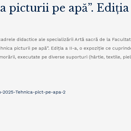
 picturii pe apă”. Ediția 
cadrele didactice ale specializării Artă sacră de la Facultat
hnica picturii pe ap
ă
”. Ediția a II-a, o expoziție ce cuprin
rării, executate pe diverse suporturi (hârtie, textile, piel
n-2025-Tehnica-pict-pe-apa-2