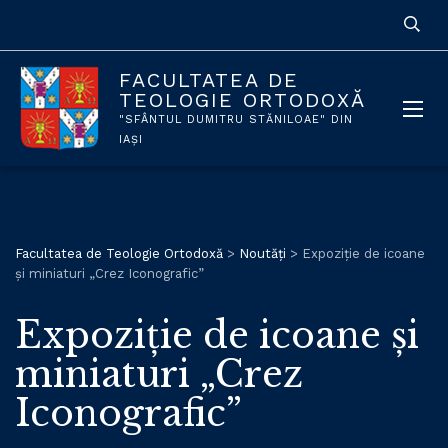
FACULTATEA DE
TEOLOGIE ORTODOXĂ
"SFÂNTUL DUMITRU STĂNILOAE" DIN
IAȘI
Facultatea de Teologie Ortodoxă
>
Noutăți
>
Expoziţie de icoane
şi miniaturi „Crez Iconografic”
Expoziţie de icoane şi
miniaturi „Crez
Iconografic”