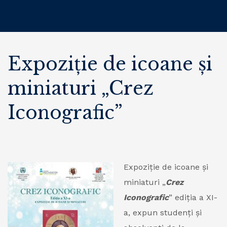
Expoziţie de icoane şi
miniaturi „Crez
Iconografic”
Expoziţie de icoane şi
miniaturi „
Crez
Iconografic
” ediția a XI-
a, expun studenţi şi