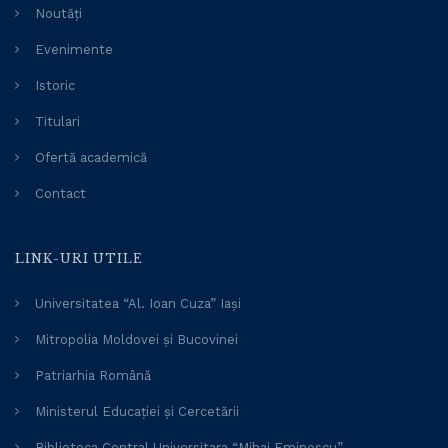
Noutăți
Evenimente
Istoric
Titulari
Ofertă academică
Contact
LINK-URI UTILE
Universitatea “Al. Ioan Cuza” Iași
Mitropolia Moldovei și Bucovinei
Patriarhia Română
Ministerul Educației și Cercetării
Biblioteca Central Universitara “Mihai Eminescu”