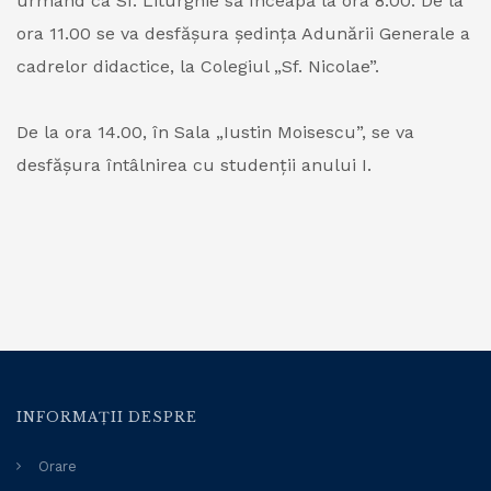
urmând ca Sf. Liturghie să înceapă la ora 8.00. De la
ora 11.00 se va desfășura ședința Adunării Generale a
cadrelor didactice, la Colegiul „Sf. Nicolae”.
De la ora 14.00, în Sala „Iustin Moisescu”, se va
desfășura întâlnirea cu studenții anului I.
INFORMAȚII DESPRE
Orare