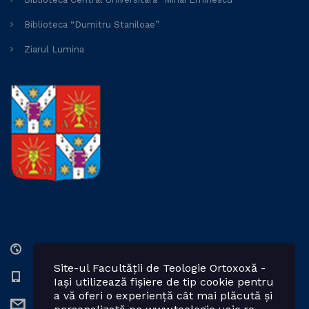
Biblioteca “Dumitru Staniloae”
Ziarul Lumina
Str. Lozonschi Iordache nr. 9, Iaşi, 700066, România
Site-ul Facultății de Teologie Ortoxoxă -
0232 201328; 0232 201102 int. 2424, 2423, 2425
Iași utilizează fișiere de tip cookie pentru
a vă oferi o experiență cât mai plăcută și
teologie.ortodoxa@uaic.ro