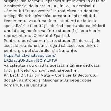
originari din teritoriul eparhiei sunt invitați în data de
2 noiembrie, de la ora 20:00, în S2, la demisolul
Căminului “Buna Vestire” la Întâlnirea studenților
teologi din Arhiepiscopia Romanului și Bacăului.
Evenimentul va aduna tinerii studenți de la toate
specializările facultății, oferind oportunitatea inițierii
unui dialog nonformal între studenți și Ierarh prin
reprezentantul Centrului Eparhial.
Pentru o bună comunicare, studenții interesați de
această reuniune sunt rugați să acceseze link-ul
pentru grupul studeților și să anunțe:
https://chat.whatsapp.com/
LR2dayqUktfLm4BOh1LF1W
Vă așteptăm cu drag la această întâlnire dedicată
fiilor și fiicelor duhovnicești ai eparhiei!
Pr. Lect. Dr. Ilarion Mâță – Consilier la Sectorului
Social-Filantropic și Misionar al Arhiepiscopiei
Romanului și Bacăului