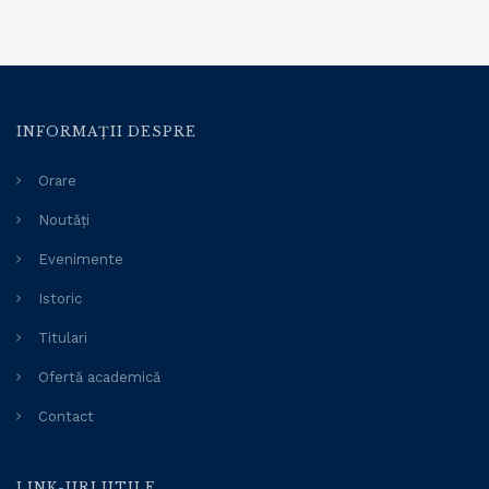
INFORMAȚII DESPRE
Orare
Noutăți
Evenimente
Istoric
Titulari
Ofertă academică
Contact
LINK-URI UTILE