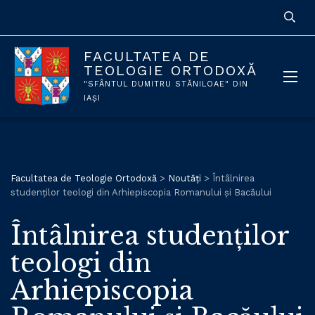
FACULTATEA DE
TEOLOGIE ORTODOXĂ
"SFÂNTUL DUMITRU STĂNILOAE" DIN
IAȘI
Facultatea de Teologie Ortodoxă
>
Noutăți
>
Întâlnirea
studenților teologi din Arhiepiscopia Romanului și Bacăului
Întâlnirea studenților
teologi din
Arhiepiscopia