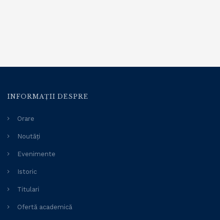
INFORMAȚII DESPRE
Orare
Noutăți
Evenimente
Istoric
Titulari
Ofertă academică