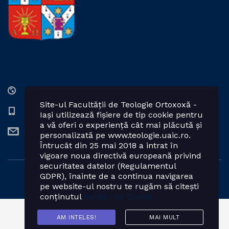
Str. Lozonschi Iordache nr. 9, Iaşi, 700066, România
Site-ul Facultății de Teologie Ortoxoxă -
0232 201328; 0232 201102 int. 2424, 2423, 2425
Iași utilizează fișiere de tip cookie pentru
a vă oferi o experiență cât mai plăcută și
teologie.ortodoxa@uaic.ro
personalizată pe www.teologie.uaic.ro.
Întrucât din 25 mai 2018 a intrat în
vigoare noua directivă europeană privind
securitatea datelor (Regulamentul
GDPR), înainte de a continua navigarea
Powered by: Facultatea de Teologie Ortodoxă - Iași
pe website-ul nostru te rugăm să citești
conținutul
Politicii de Cookie.
AM INTELES!
MAI MULT