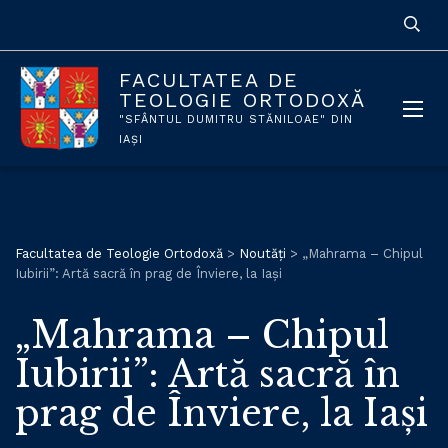
FACULTATEA DE
TEOLOGIE ORTODOXĂ
"SFÂNTUL DUMITRU STĂNILOAE" DIN
IAȘI
Facultatea de Teologie Ortodoxă
>
Noutăți
>
„Mahrama – Chipul
Iubirii”: Artă sacră în prag de Înviere, la Iași
„Mahrama – Chipul
Iubirii”: Artă sacră în
prag de Înviere, la Iași