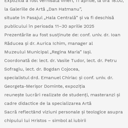
Expozitia a fost vernisată vineri, 11 aprilie, la ora 18.00,
la Galeriile de Artă „Dan Hatmanu”,
situate în Pasajul „Hala Centrală” și va fi deschisă
publicului în perioada 11–30 aprilie 2025
Prezentările au fost susținute de: conf. univ. dr. Ioan
Răducea și dr. Aurica Ichim, manager al
Muzeului Municipal „Regina Maria” Iași.
Coordonată de: lect. dr. Vasile Tudor, lect. dr. Petru
Sofragiu, lect. dr. Bogdan Cojocea,
specialistul drd. Emanuel Chiriac și conf. univ. dr.
Georgeta-Merișor Dominte, expoziția
reunește lucrări realizate de studenți, masteranzi și
cadre didactice de la specializarea Artă
Sacră reflectând viziuni personale și teologice asupra
chipului lui Hristos – simbol al iubirii