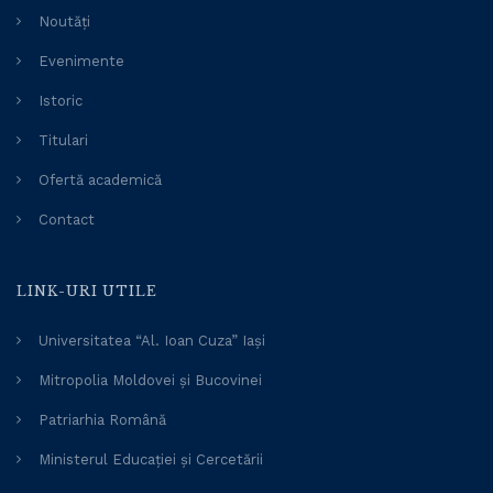
Noutăți
Evenimente
Istoric
Titulari
Ofertă academică
Contact
LINK-URI UTILE
Universitatea “Al. Ioan Cuza” Iași
Mitropolia Moldovei și Bucovinei
Patriarhia Română
Ministerul Educației și Cercetării