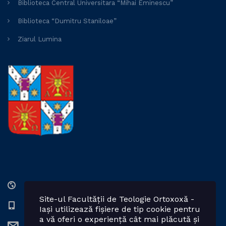
Biblioteca Central Universitara “Mihai Eminescu”
Biblioteca “Dumitru Staniloae”
Ziarul Lumina
Str. Lozonschi Iordache nr. 9, Iaşi, 700066, România
Site-ul Facultății de Teologie Ortoxoxă -
0232 201328; 0232 201102 int. 2424, 2423, 2425
Iași utilizează fișiere de tip cookie pentru
a vă oferi o experiență cât mai plăcută și
teologie.ortodoxa@uaic.ro