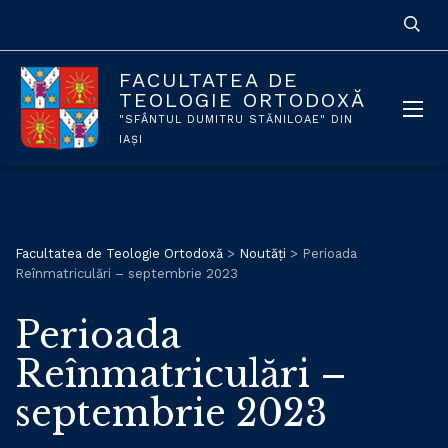
FACULTATEA DE
TEOLOGIE ORTODOXĂ
"SFÂNTUL DUMITRU STĂNILOAE" DIN
IAȘI
Facultatea de Teologie Ortodoxă
>
Noutăți
>
Perioada
Reînmatriculări – septembrie 2023
Perioada
Reînmatriculări –
septembrie 2023