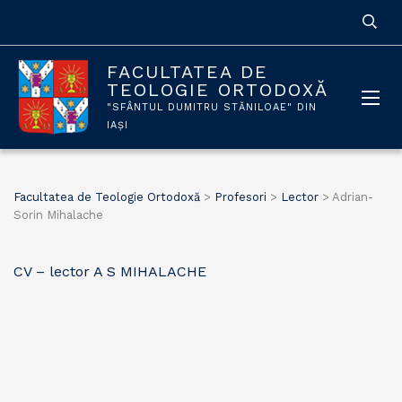
FACULTATEA DE
TEOLOGIE ORTODOXĂ
"SFÂNTUL DUMITRU STĂNILOAE" DIN
IAȘI
Facultatea de Teologie Ortodoxă
>
Profesori
>
Lector
>
Adrian-
Sorin Mihalache
CV – lector A S MIHALACHE