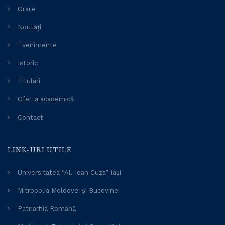
Orare
Noutăți
Evenimente
Istoric
Titulari
Ofertă academică
Contact
LINK-URI UTILE
Universitatea “Al. Ioan Cuza” Iași
Mitropolia Moldovei și Bucovinei
Patriarhia Română