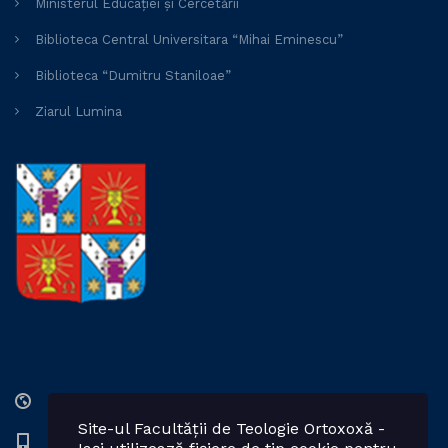
Ministerul Educației și Cercetării
Biblioteca Central Universitara “Mihai Eminescu”
Biblioteca “Dumitru Staniloae”
Ziarul Lumina
Str. Lozonschi Iordache nr. 9, Iaşi, 700066, România
Site-ul Facultății de Teologie Ortoxoxă -
0232 201328; 0232 201102 int. 2424, 2423, 2425