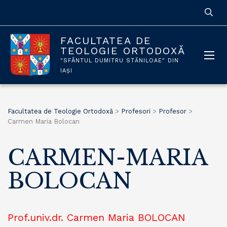
FACULTATEA DE
TEOLOGIE ORTODOXĂ
"SFÂNTUL DUMITRU STĂNILOAE" DIN
IAȘI
Facultatea de Teologie Ortodoxă
>
Profesori
>
Profesor
>
Carmen Maria Bolocan
CARMEN-MARIA
BOLOCAN
Prof.univ.dr. Carmen Maria BOLOCAN