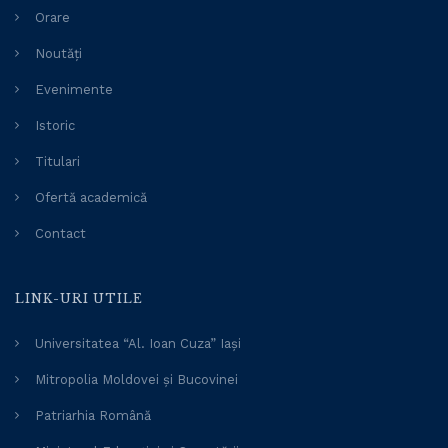
Orare
Noutăți
Evenimente
Istoric
Titulari
Ofertă academică
Contact
LINK-URI UTILE
Universitatea “Al. Ioan Cuza” Iași
Mitropolia Moldovei și Bucovinei
Patriarhia Română