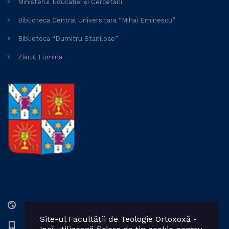
Ministerul Educației și Cercetării
Biblioteca Central Universitara “Mihai Eminescu”
Biblioteca “Dumitru Staniloae”
Ziarul Lumina
Str. Lozonschi Iordache nr. 9, Iaşi, 700066, România
Site-ul Facultății de Teologie Ortoxoxă -
0232 201328; 0232 201102 int. 2424, 2423, 2425