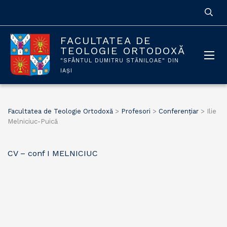
FACULTATEA DE
TEOLOGIE ORTODOXĂ
"SFÂNTUL DUMITRU STĂNILOAE" DIN
IAȘI
Facultatea de Teologie Ortodoxă
>
Profesori
>
Conferențiar
>
Ilie
Melniciuc-Puică
CV – conf I MELNICIUC