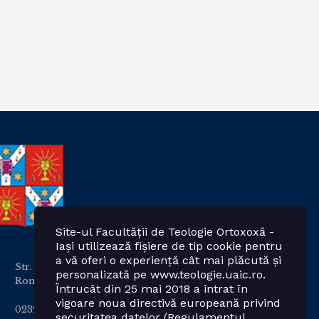
Site-ul Facultății de Teologie Ortoxoxă -
Iași utilizează fișiere de tip cookie pentru
a vă oferi o experiență cât mai plăcută și
Str. Lozonschi Iordache nr. 9, Iaşi, 700066,
personalizată pe www.teologie.uaic.ro.
România
Întrucât din 25 mai 2018 a intrat în
vigoare noua directivă europeană privind
0232 201328; 0232 201102 int. 2424, 2423, 2425
securitatea datelor (Regulamentul