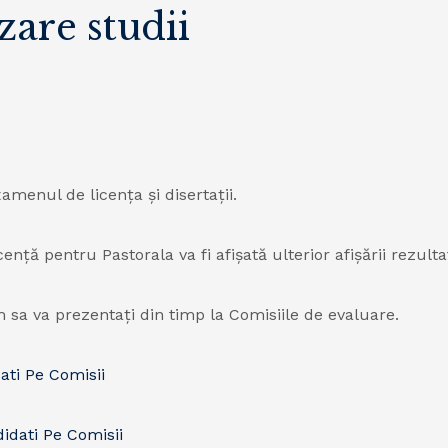
zare studii
amenul de licența și disertații.
ță pentru Pastorala va fi afișată ulterior afișării rezultat
m sa va prezentați din timp la Comisiile de evaluare.
ati Pe Comisii
idati Pe Comisii