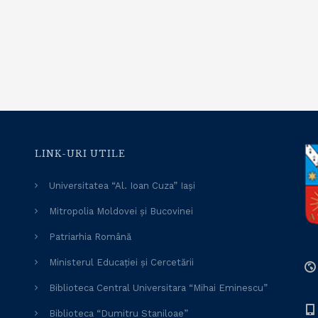
LINK-URI UTILE
Universitatea “Al. Ioan Cuza” Iași
Mitropolia Moldovei și Bucovinei
Patriarhia Română
Ministerul Educației și Cercetării
Biblioteca Central Universitara “Mihai Eminescu”
Biblioteca “Dumitru Staniloae”