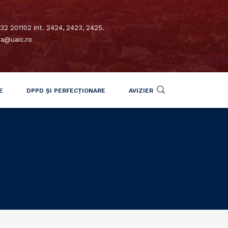
32 201102 int. 2424, 2423, 2425.
xa@uaic.ro
E
DPPD ȘI PERFECȚIONARE
AVIZIER