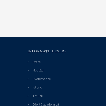
INFORMAȚII DESPRE
Orare
Noutăți
Evenimente
Istoric
Titulari
Ofertă academică