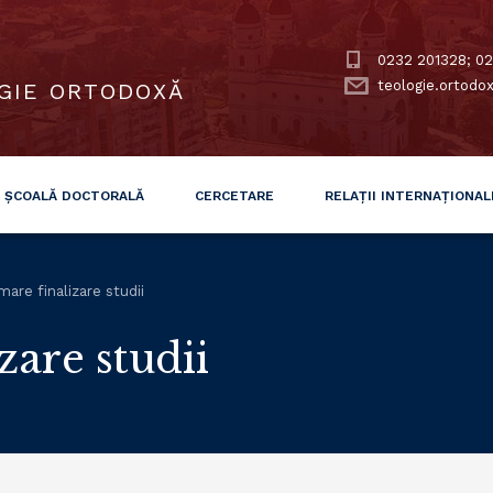
0232 201328; 02
teologie.ortodo
GIE ORTODOXĂ
ȘCOALĂ DOCTORALĂ
CERCETARE
RELAȚII INTERNAȚIONAL
are finalizare studii
zare studii