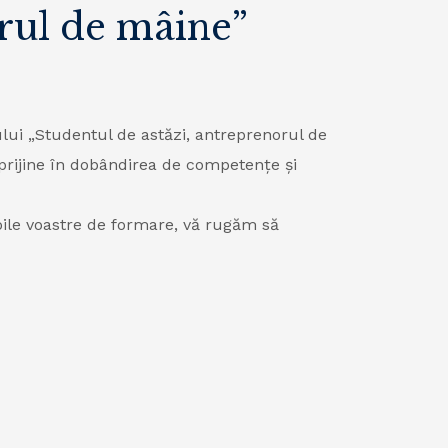
orul de mâine”
lui „Studentul de astăzi, antreprenorul de
prijine în dobândirea de competenţe şi
oile voastre de formare, vă rugăm să