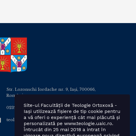
Str. Lozonschi Iordache nr. 9, Iaşi, 700066,
România
Site-ul Facultății de Teologie Ortoxoxă -
0232 201328; 0232 201102 int. 2424, 2423, 2425
Iași utilizează fișiere de tip cookie pentru
a vă oferi o experiență cât mai plăcută și
teologie.ortodoxa@uaic.ro
personalizată pe www.teologie.uaic.ro.
Întrucât din 25 mai 2018 a intrat în
vigoare noua directivă europeană privind