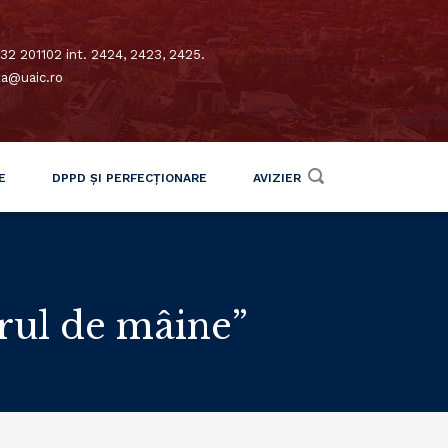
32 201102 int. 2424, 2423, 2425.
xa@uaic.ro
E
DPPD ȘI PERFECȚIONARE
AVIZIER
orul de mâine”