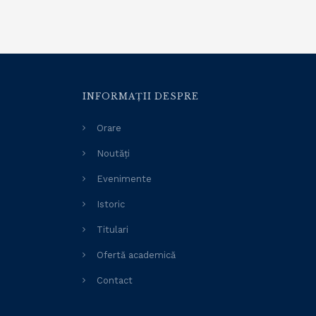
INFORMAȚII DESPRE
Orare
Noutăți
Evenimente
Istoric
Titulari
Ofertă academică
Contact