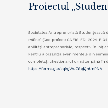
Proiectul „Studen
Societatea Antreprenorială Studențească d
mâine” (Cod proiect: CNFIS-FDI-2024-F-042
abilităţi antreprenoriale, respectiv în iniție
Pentru a organiza evenimentele din semest
completați chestionarul următor până în 
https://forms.gle/zqkgWuZSbjQnUnPNA