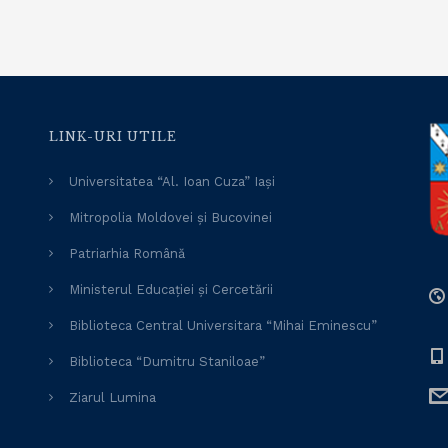
LINK-URI UTILE
Universitatea “Al. Ioan Cuza” Iași
Mitropolia Moldovei și Bucovinei
Patriarhia Română
Ministerul Educației și Cercetării
Biblioteca Central Universitara “Mihai Eminescu”
Biblioteca “Dumitru Staniloae”
Ziarul Lumina