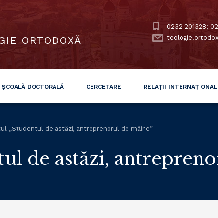
0232 201328; 02
teologie.ortodo
GIE ORTODOXĂ
ȘCOALĂ DOCTORALĂ
CERCETARE
RELAȚII INTERNAȚIONAL
tul „Studentul de astăzi, antreprenorul de mâine”
tul de astăzi, antrepren