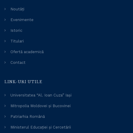
Noutăți
Evenimente
Istoric
Titulari
Ofertă academică
Contact
LINK-URI UTILE
Universitatea “Al. Ioan Cuza” Iași
Mitropolia Moldovei și Bucovinei
Patriarhia Română
Ministerul Educației și Cercetării