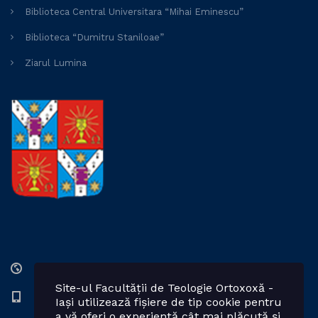
Biblioteca Central Universitara “Mihai Eminescu”
Biblioteca “Dumitru Staniloae”
Ziarul Lumina
Str. Lozonschi Iordache nr. 9, Iaşi, 700066, România
Site-ul Facultății de Teologie Ortoxoxă -
0232 201328; 0232 201102 int. 2424, 2423, 2425
Iași utilizează fișiere de tip cookie pentru
a vă oferi o experiență cât mai plăcută și