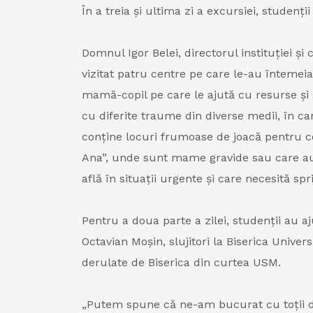
În a treia și ultima zi a excursiei, studenți
Domnul Igor Belei, directorul instituției și
vizitat patru centre pe care le-au întemei
mamă-copil pe care le ajută cu resurse și
cu diferite traume din diverse medii, în ca
conține locuri frumoase de joacă pentru copi
Ana”, unde sunt mame gravide sau care au n
află în situații urgente și care necesită spri
Pentru a doua parte a zilei, studenții au aj
Octavian Moșin, slujitori la Biserica Univer
derulate de Biserica din curtea USM.
„Putem spune că ne-am bucurat cu toții d