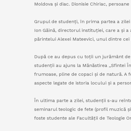
Moldova și diac. Dionisie Chiriac, persoane 
Grupul de studenți, în prima partea a zile
Ion Găină, directorul instituției, care a 
părintelui Alexei Mateevici, unul dintre ce
După ce au depus cu toții un jurământ de cr
studenții au ajuns la Mănăstirea ,,Sfintei 
frumoase, pline de copaci și de natură. A f
aspecte legate de istoria locului și a pers
În ultima parte a zilei, studenții s-au reînt
seminarul teologic de fete (profil muzică 
foste studente ale Facultății de Teologie Or