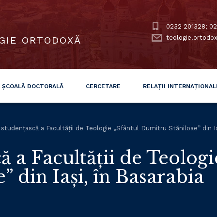
0232 201328; 02
teologie.ortodo
GIE ORTODOXĂ
ȘCOALĂ DOCTORALĂ
CERCETARE
RELAȚII INTERNAȚIONAL
studențască a Facultății de Teologie „Sfântul Dumitru Stăniloae” din Ia
 a Facultății de Teologi
 din Iași, în Basarabia