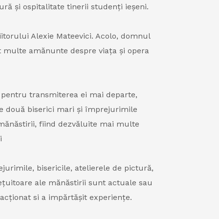
 și ospitalitate tinerii studenți ieșeni.
itorului Alexie Mateevici. Acolo, domnul
tit multe amănunte despre viața și opera
i pentru transmiterea ei mai departe,
e două biserici mari și împrejurimile
mănăstirii, fiind dezvăluite mai multe
i
jurimile, bisericile, atelierele de pictură,
ețuitoare ale mănăstirii sunt actuale sau
racționat si a impărtășit experiențe.