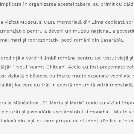
implicare în organizarea acestei tabere, au primit cu căldură
i a vizitat Muzeul și Casa memorială din Zima dedicată scri
și a amenajat-o pentru a deveni un muzeu național, a poves
i mai mari și reprezentativi poeti români din Basarabia.
edință a vorbirii limbii române pentru tot restul vieții ș
Înălțări” Noul Neamț-Chițcani. Acolo au fost prezentate cel
ost vizitată biblioteca cu foarte multe exponate vechi ale 
onalităților care au trăt in acestă renumită vatră monahală.
ors la Mănăstirea ,,Sf. Marta și Maria” unde au vizitat impre
și pictură) și gospodăria asezământului monahal. Multe vi
todoxă din Iași, cu care grupul de studenți din Iași a inte