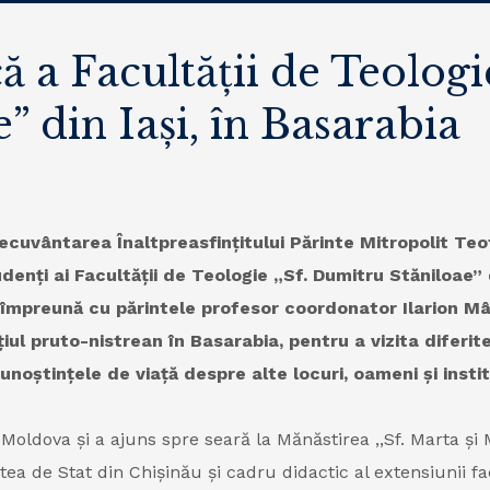
 a Facultății de Teologi
 din Iași, în Basarabia
cuvântarea Înaltpreasfințitului Părinte Mitropolit Teof
denți ai Facultății de Teologie „Sf. Dumitru Stăniloae” 
 împreună cu părintele profesor coordonator Ilarion Mâț
țiul pruto-nistrean în Basarabia, pentru a vizita diferit
unoștințele de viață despre alte locuri, oameni și institu
 Moldova și a ajuns spre seară la Mănăstirea ,,Sf. Marta și
ea de Stat din Chișinău și cadru didactic al extensiunii fac