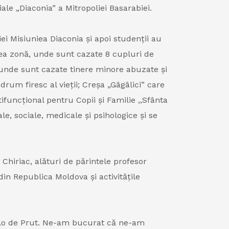
iale „Diaconia” a Mitropoliei Basarabiei.
iei Misiuniea Diaconia și apoi studenții au
cea zonă, unde sunt cazate 8 cupluri de
 unde sunt cazate tinere minore abuzate și
rum firesc al vieții; Creșa „Gâgâlici” care
ifuncțional pentru Copii și Familie ,,Sfânta
, sociale, medicale și psihologice și se
 Chiriac, alături de părintele profesor
din Republica Moldova și activitățile
olo de Prut. Ne-am bucurat că ne-am