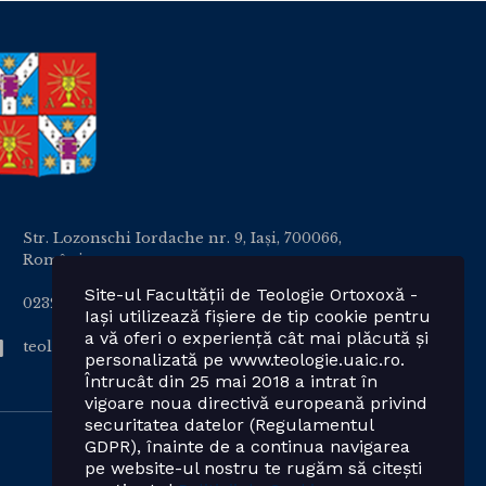
Str. Lozonschi Iordache nr. 9, Iaşi, 700066,
România
Site-ul Facultății de Teologie Ortoxoxă -
0232 201328; 0232 201102 int. 2424, 2423, 2425
Iași utilizează fișiere de tip cookie pentru
a vă oferi o experiență cât mai plăcută și
teologie.ortodoxa@uaic.ro
personalizată pe www.teologie.uaic.ro.
Întrucât din 25 mai 2018 a intrat în
vigoare noua directivă europeană privind
securitatea datelor (Regulamentul
GDPR), înainte de a continua navigarea
pe website-ul nostru te rugăm să citești