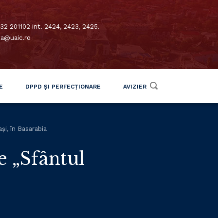
32 201102 int. 2424, 2423, 2425.
xa@uaic.ro
E
DPPD ȘI PERFECȚIONARE
AVIZIER
și, în Basarabia
e „Sfântul