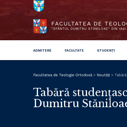
FACULTATEA DE TEOLO
"SFÂNTUL DUMITRU STĂNILOAE" DIN IAȘI
ADMITERE
FACULTATE
STUDENȚI
Facultatea de Teologie Ortodoxă
>
Noutăți
>
Tabără 
Tabără studențască
Dumitru Stăniloae”