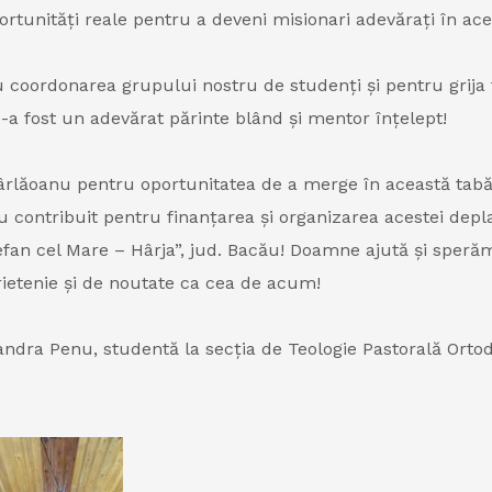
ortunități reale pentru a deveni misionari adevărați în ac
 coordonarea grupului nostru de studenți și pentru grija 
a fost un adevărat părinte blând și mentor înțelept!
ăoanu pentru oportunitatea de a merge în această tabără 
 contribuit pentru finanțarea și organizarea acestei depla
Ștefan cel Mare – Hârja”, jud. Bacău! Doamne ajută și sper
prietenie și de noutate ca cea de acum!
dra Penu, studentă la secția de Teologie Pastorală Ortodo