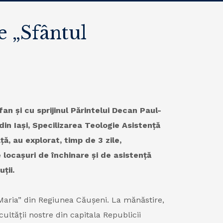
e „Sfântul
an și cu sprijinul Părintelui Decan Paul-
din Iași, Specilizarea Teologie Asistență
ă, au explorat, timp de 3 zile,
e locașuri de închinare și de asistență
ții.
 Maria” din Regiunea Căușeni. La mănăstire,
ultății nostre din capitala Republicii