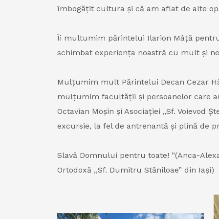
îmbogățit cultura și că am aflat de alte op
Îi multumim părintelui Ilarion Mâță pentru
schimbat experiența noastră cu mult și ne-
Mulțumim mult Părintelui Decan Cezar Hârl
mulțumim facultății și persoanelor care au
Octavian Moșin și Asociației „Sf. Voievod 
excursie, la fel de antrenantă și plină de 
Slavă Domnului pentru toate! ”(Anca-Alexan
Ortodoxă ,,Sf. Dumitru Stăniloae” din Iași)