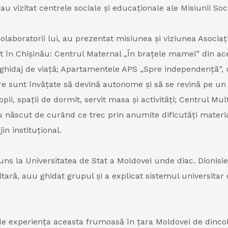
i au vizitat centrele sociale și educaționale ale Misiunii Soc
 colaboratorii lui, au prezentat misiunea și viziunea Asociaț
at în Chișinău: Centrul Maternal „În brațele mamei” din a
 ghidaj de viață; Apartamentele APS „Spre independență”,
re sunt învățate să devină autonome și să se revină pe un d
i, spații de dormit, servit masa și activități; Centrul Mult
ăscut de curând ce trec prin anumite dificutăți materiale
jin instituțional.
uns la Universitatea de Stat a Moldovei unde diac. Dionisie
sitară, auu ghidat grupul și a explicat sistemul universitar 
e experiența aceasta frumoasă în țara Moldovei de dinc