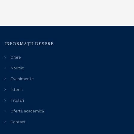
INFORMAȚII DESPRE
Orare
Noutăți
Evenimente
Istoric
Titulari
Ofertă academică
Contact