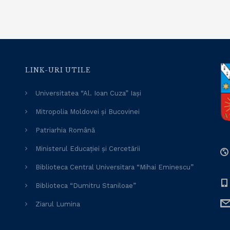
LINK-URI UTILE
Universitatea “Al. Ioan Cuza” Iași
Mitropolia Moldovei și Bucovinei
Patriarhia Română
Ministerul Educației și Cercetării
Biblioteca Central Universitara “Mihai Eminescu”
Biblioteca “Dumitru Staniloae”
Ziarul Lumina