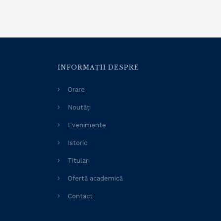
INFORMAȚII DESPRE
Orare
Noutăți
Evenimente
Istoric
Titulari
Ofertă academică
Contact