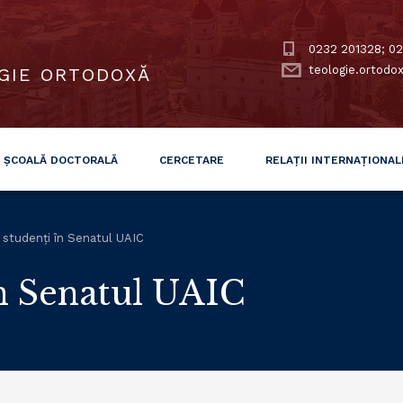
0232 201328; 02
teologie.ortodo
GIE ORTODOXĂ
ȘCOALĂ DOCTORALĂ
CERCETARE
RELAȚII INTERNAȚIONAL
 studenți în Senatul UAIC
în Senatul UAIC