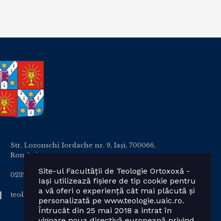
Str. Lozonschi Iordache nr. 9, Iaşi, 700066,
România
Site-ul Facultății de Teologie Ortoxoxă -
0232 201328; 0232 201102 int. 2424, 2423, 2425
Iași utilizează fișiere de tip cookie pentru
a vă oferi o experiență cât mai plăcută și
teologie.ortodoxa@uaic.ro
personalizată pe www.teologie.uaic.ro.
Întrucât din 25 mai 2018 a intrat în
vigoare noua directivă europeană privind