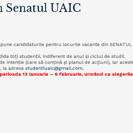
în Senatul UAIC
i depune candidaturile pentru locurile vacante din SENATU
da toți studenții, indiferent de anul și ciclul de studii.
e intenție (care să conțină și planul de acțiuni), iar acest
E, la adresa
studentiuaic@gmail.com
.
erioada 13 ianuarie – 6 februarie, urmând ca alegerile 