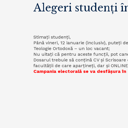
Alegeri studenți 
Stimați studenți,
Până vineri, 12 ianuarie (inclusiv), puteț
Teologie Ortodoxă – un loc vacant;
Nu uitați că pentru aceste funcții, pot candi
Dosarul trebuie să conțină CV și Scrisoare d
facultății de care aparțineți, dar și ONLIN
Campania electorală se va desfășura în p