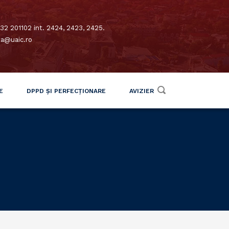
32 201102 int. 2424, 2423, 2425.
xa@uaic.ro
E
DPPD ȘI PERFECȚIONARE
AVIZIER