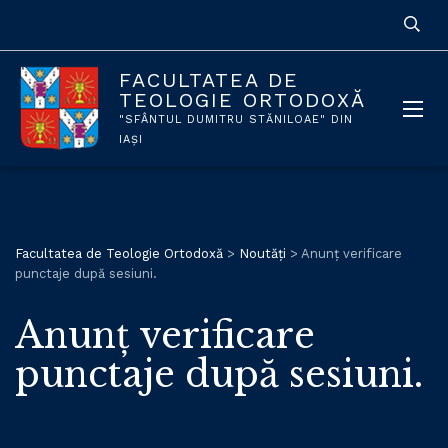
FACULTATEA DE
TEOLOGIE ORTODOXĂ
"SFÂNTUL DUMITRU STĂNILOAE" DIN
IAȘI
Facultatea de Teologie Ortodoxă
>
Noutăți
>
Anunț verificare
punctaje după sesiuni.
Anunț verificare
punctaje după sesiuni.