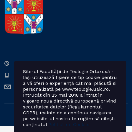
Str. Lozonschi Iordache nr. 9, Iaşi, 700066, România
Site-ul Facultății de Teologie Ortoxoxă -
0232 201328; 0232 201102 int. 2424, 2423, 2425
Iași utilizează fișiere de tip cookie pentru
a vă oferi o experiență cât mai plăcută și
teologie.ortodoxa@uaic.ro
personalizată pe www.teologie.uaic.ro.
Întrucât din 25 mai 2018 a intrat în
vigoare noua directivă europeană privind
securitatea datelor (Regulamentul
GDPR), înainte de a continua navigarea
Powered by: Facultatea de Teologie Ortodoxă - Iași
pe website-ul nostru te rugăm să citești
conținutul
Politicii de Cookie.