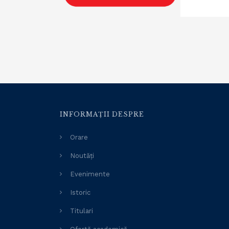
INFORMAȚII DESPRE
Orare
Noutăți
Evenimente
Istoric
Titulari