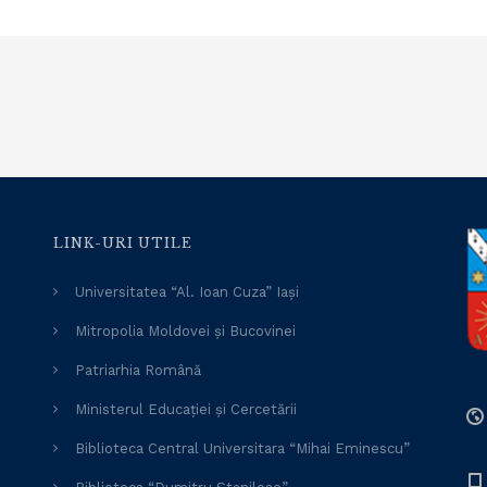
LINK-URI UTILE
Universitatea “Al. Ioan Cuza” Iași
Mitropolia Moldovei și Bucovinei
Patriarhia Română
Ministerul Educației și Cercetării
Biblioteca Central Universitara “Mihai Eminescu”