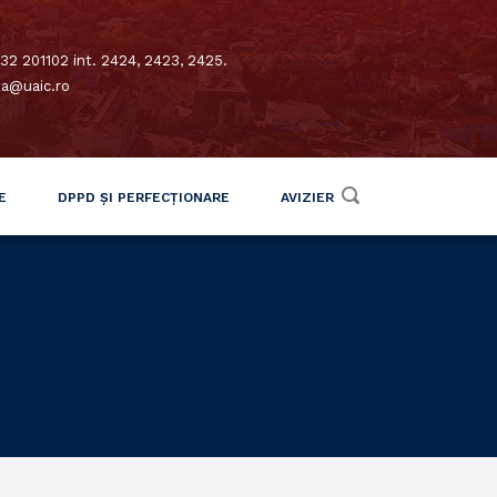
32 201102 int. 2424, 2423, 2425.
xa@uaic.ro
E
DPPD ȘI PERFECȚIONARE
AVIZIER