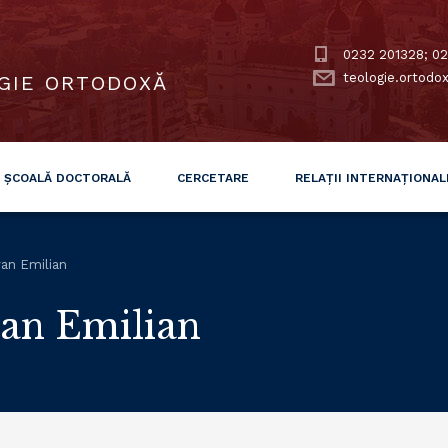
0232 201328; 02
teologie.ortodo
GIE ORTODOXĂ
ȘCOALĂ DOCTORALĂ
CERCETARE
RELAȚII INTERNAȚIONAL
van Emilian
van Emilian