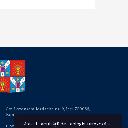
Str. Lozonschi Iordache nr. 9, Iaşi, 700066,
România
Site-ul Facultății de Teologie Ortoxoxă -
0232 201328; 0232 201102 int. 2424, 2423, 2425